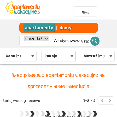
Menu
apartamenty
domy
|
Cena
Pokoje
Metraż
(zł)
(m²)
Władysławowo apartamenty wakacyjne na
sprzedaż - nowe inwestycje
Sortuj według:
losowo
1-2
z
2
Nie znaleziono podanej