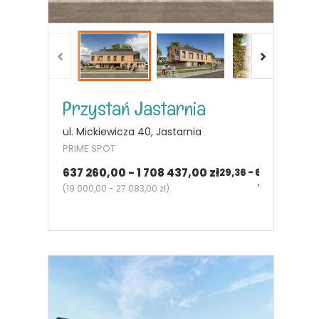
Przystań Jastarnia
ul. Mickiewicza 40, Jastarnia
PRIME SPOT
637 260,00 - 1 708 437,00 zł
29,36 - 65,50
m²
1 - 3
pok.
(
19 000,00 - 27 083,00 zł
)