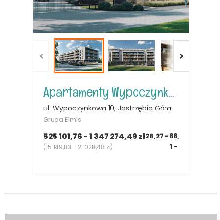
Apartamenty Wypoczynkowa
ul. Wypoczynkowa 10, Jastrzębia Góra
Grupa Elmis
525 101,76 - 1 347 274,49 zł
26,27 - 88,93
m²
1 - 3
pok.
(
15 149,83 - 21 028,48 zł
)