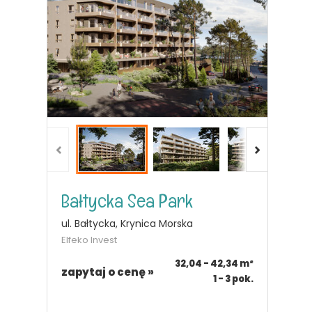
Bałtycka Sea Park
ul. Bałtycka, Krynica Morska
Elfeko Invest
32,04 - 42,34
m²
zapytaj o cenę »
1 - 3
pok.