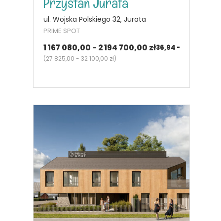
Przystań Jurata
ul. Wojska Polskiego 32, Jurata
PRIME SPOT
1 167 080,00 - 2 194 700,00 zł
36,94 - 70,75
m²
2 - 3
pok.
(
27 825,00 - 32 100,00 zł
)