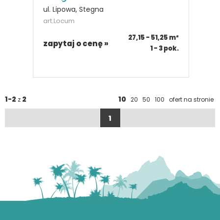
ul. Lipowa, Stegna
art.Locum
27,15 - 51,25
m²
zapytaj o cenę »
1 - 3
pok.
1-2
2
10
z
20
50
100
ofert na stronie
1