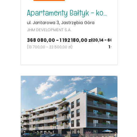
Apartamenty Bałtyk - komfortowe lokale nad morzem
ul. Jantarowa 3, Jastrzębia Góra
JHM DEVELOPMENT S.A.
368 080,00 - 1 192 180,00 zł
20,14 - 60,48
m²
1 - 2
pok.
(
13 700,00 - 22 500,00 zł
)