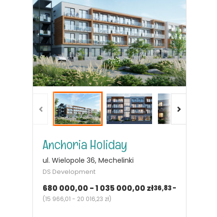
Anchoria Holiday
ul. Wielopole 36, Mechelinki
DS Development
680 000,00 - 1 035 000,00 zł
36,83 - 53,09
m²
2 - 3
pok.
(
15 966,01 - 20 016,23 zł
)