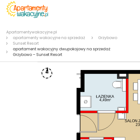
Apartamentywakacyjne.pl
apartamenty wakacyjne na sprzedaż
Grzybowo
Sunset Resort
apartament wakacyjny dwupokojowy na sprzedaż
Grzybowo – Sunset Resort
ŁAZIENKA
4,49m
2
SALON 
23