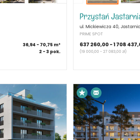
Przystań Jastarni
ul. Mickiewicza 40, Jastarni
PRIME SPOT
637 260,00 - 1 708 437,
36,94 - 70,75
m²
2 - 3
pok.
(
19 000,00 - 27 083,00 zł
)