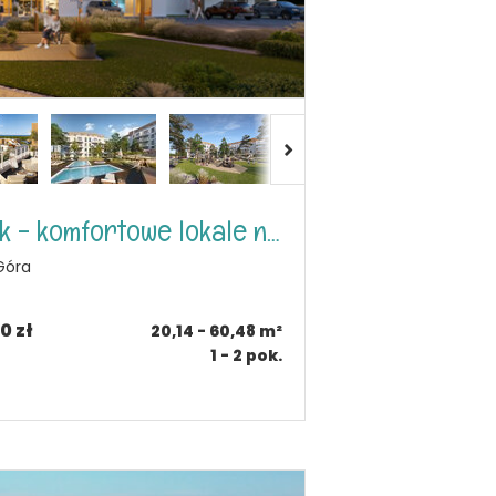
Apartamenty Bałtyk - komfortowe lokale nad morzem
 Góra
0 zł
20,14 - 60,48
m²
1 - 2
pok.