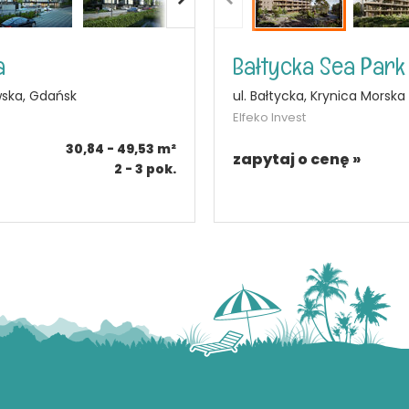
a
Bałtycka Sea Park
wska, Gdańsk
ul. Bałtycka, Krynica Morska
Elfeko Invest
30,84 - 49,53
m²
zapytaj o cenę »
2 - 3
pok.