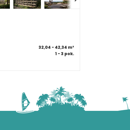
32,04 - 42,34
m²
1 - 3
pok.