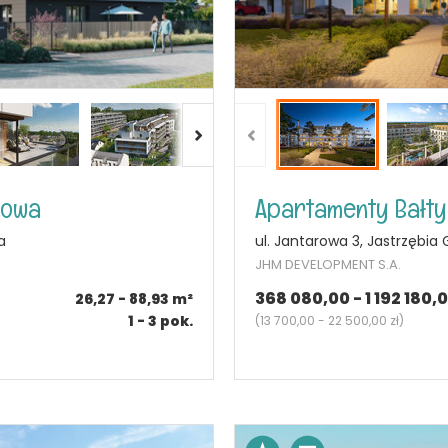
kowa
a
ul. Jantarowa 3, Jastrzębia
JHM DEVELOPMENT S.A.
368 080,00 - 1 192 180,0
26,27 - 88,93
m²
1 - 3
pok.
(
13 700,00 - 22 500,00 zł
)