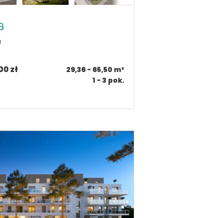
a
a
00 zł
29,36 - 65,50
m²
1 - 3
pok.