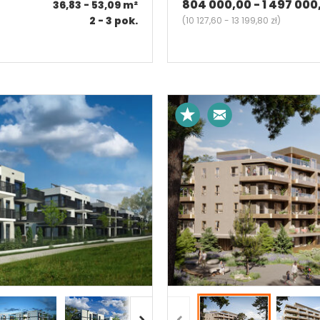
804 000,00 - 1 497 000
36,83 - 53,09
m²
2 - 3
pok.
(
10 127,60 - 13 199,80 zł
)