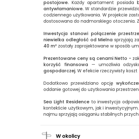
postojowe.
Każdy apartament posiada
b
antywłamaniowe.
W standardzie przewidz
codziennego użytkowania. W projekcie za
dostosowana do nadmorskiego otoczenia. Zak
Inwestycja stanowi połączenie przestr
niewielka odległość od Mielna
sprzyjają z
40 m²
zostały zaprojektowane w sposób umoż
Prezentowane ceny są cenami Netto -
zak
korzyść finansowa
— umożliwia odzysk
gospodarczej.
W efekcie rzeczywisty koszt
Dodatkowo przewidziano opcję
wykończen
oddanie gotowej do użytkowania przestrzen
Sea Light Residence
to inwestycja odpow
kontekście użytkowym, jak i inwestycyjnym.
najmu sprzyjają osiąganiu stabilnych przy
W okolicy