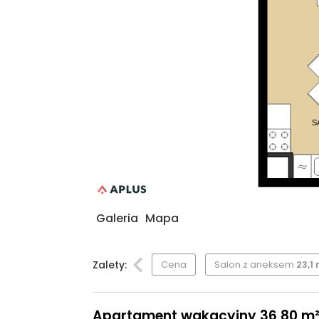
S
Galeria
Mapa
Zalety:
Cena
Salon z aneksem
23,1
Apartament wakacyjny 36,80 m², 