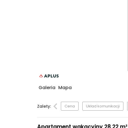
Galeria
Mapa
Zalety:
Cena
Układ komunikacji
Apartament wakacyjny 28,22 m², p