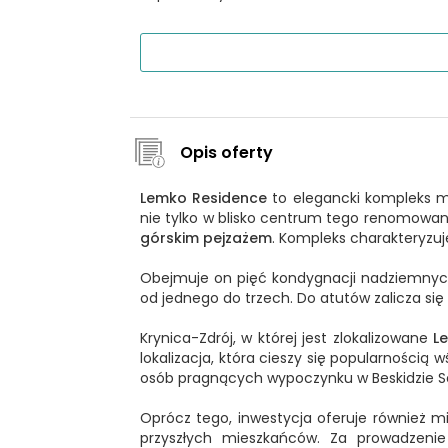
Opis oferty
Lemko Residence
to elegancki kompleks m
nie tylko w blisko centrum tego renomowane
górskim pejzażem
. Kompleks charakteryzuj
Obejmuje on pięć kondygnacji nadziemnych
od jednego do trzech. Do atutów zalicza s
Krynica-Zdrój, w której jest zlokalizowane
L
lokalizacja, która cieszy się popularnością 
osób pragnących wypoczynku w Beskidzie Są
Oprócz tego, inwestycja oferuje również 
przyszłych mieszkańców. Za prowadzen