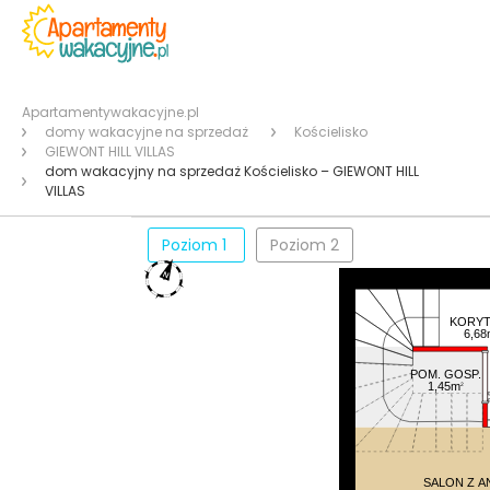
Apartamentywakacyjne.pl
domy wakacyjne na sprzedaż
Kościelisko
GIEWONT HILL VILLAS
dom wakacyjny na sprzedaż Kościelisko – GIEWONT HILL
VILLAS
Poziom 1
Poziom 2
KORYT
6,68
POM. GOSP.
1,45m
2
SALON Z 