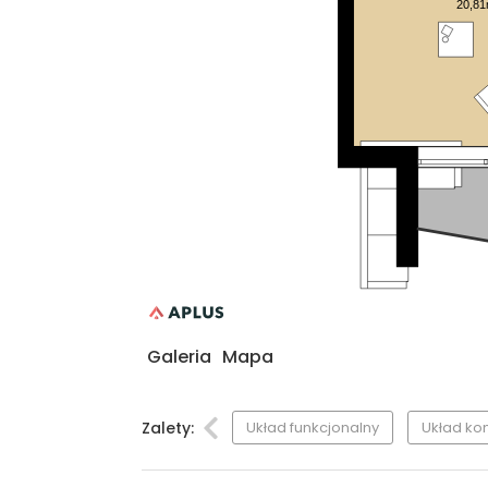
20,8
Galeria
Mapa
Zalety:
Układ funkcjonalny
Układ ko