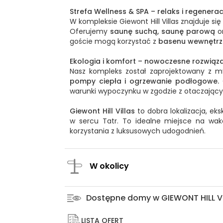
Strefa Wellness & SPA – relaks i regenerac
W kompleksie Giewont Hill Villas znajduje si
Oferujemy
saunę suchą, saunę parową
o
goście mogą korzystać z
basenu wewnętrz
Ekologia i komfort – nowoczesne rozwiąz
Nasz kompleks został zaprojektowany z m
pompy ciepła i ogrzewanie podłogowe.
G
warunki wypoczynku w zgodzie z otaczając
Giewont Hill Villas
to dobra lokalizacja, 
w sercu Tatr. To idealne miejsce na waka
korzystania z luksusowych udogodnień.
W okolicy
Dostępne domy w GIEWONT HILL V
LISTA OFERT