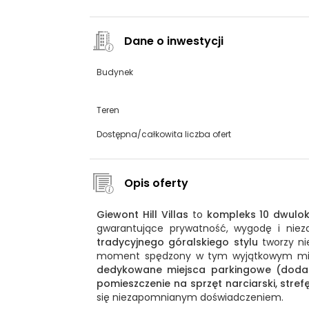
Dane o inwestycji
Budynek
Teren
Dostępna/całkowita liczba ofert
Opis oferty
Giewont Hill Villas
to
kompleks 10 dwulok
gwarantujące prywatność, wygodę i ni
tradycyjnego góralskiego stylu
tworzy ni
moment spędzony w tym wyjątkowym mie
dedykowane miejsca parkingowe (dodat
pomieszczenie na sprzęt narciarski, stref
się niezapomnianym doświadczeniem.