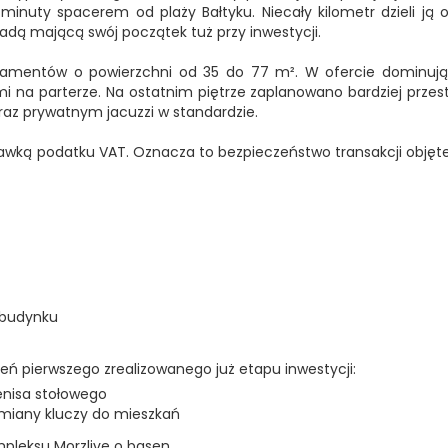
2 minuty spacerem od plaży Bałtyku. Niecały kilometr dzieli ją
ą mającą swój początek tuż przy inwestycji.
tamentów o powierzchni od 35 do 77 m². W ofercie dominują 
 na parterze. Na ostatnim piętrze zaplanowano bardziej prz
az prywatnym jacuzzi w standardzie.
tawką podatku VAT. Oznacza to bezpieczeństwo transakcji objęt
 budynku
ń pierwszego zrealizowanego już etapu inwestycji:
enisa stołowego
iany kluczy do mieszkań
mpleksu Morzlive o basen.