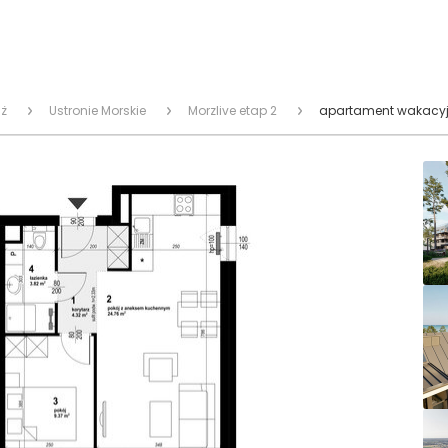
ż
Ustronie Morskie
Morzlive etap 2
apartament wakacyjn