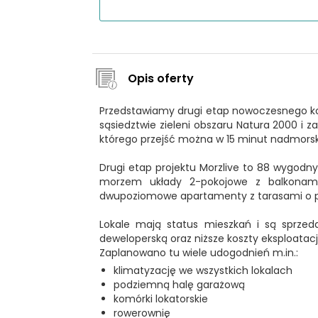
Opis oferty
Przedstawiamy drugi etap nowoczesnego
sąsiedztwie zieleni obszaru Natura 2000 i z
którego przejść można w 15 minut nadmorsk
Drugi etap projektu Morzlive to 88 wygodn
morzem układy 2-pokojowe z balkonami 
dwupoziomowe apartamenty z tarasami o po
Lokale mają status mieszkań i są sprze
deweloperską oraz niższe koszty eksploatacji
Zaplanowano tu wiele udogodnień m.in.:
klimatyzację we wszystkich lokalach
podziemną halę garażową
komórki lokatorskie
rowerownię