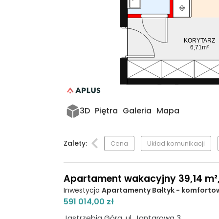
KORYTARZ
6,71m²
3D
Piętra
Galeria
Mapa
Zalety:
Cena
Układ komunikacji
Apartament wakacyjny 39,14 m², p
Inwestycja
Apartamenty Bałtyk - komforto
591 014,00 zł
Jastrzębia Góra, ul. Jantarowa 3