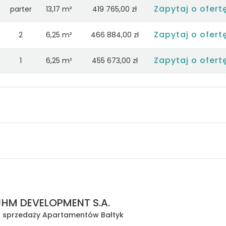
Zapytaj o ofert
parter
13,17 m²
419 765,00 zł
Zapytaj o ofert
2
6,25 m²
466 884,00 zł
Zapytaj o ofert
1
6,25 m²
455 673,00 zł
Zapytaj o ofert
3
6,25 m²
475 566,00 zł
Zapytaj o ofert
parter
5,41 m²
431 981,00 zł
Zapytaj o ofert
parter
23,42 m²
453 376,00 zł
Zapytaj o ofert
4
14,59 m²
563 108,00 zł
Zapytaj o ofert
4
26,06 m²
636 830,00 zł
JHM DEVELOPMENT S.A.
Zapytaj o ofert
o sprzedaży Apartamentów Bałtyk
parter
30,82 m²
600 366,00 zł