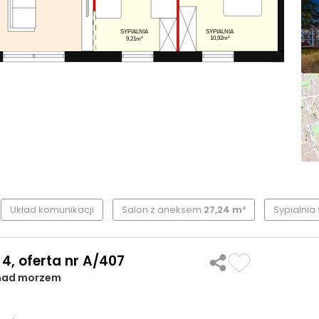
SYPIALNIA
SYPIALNIA
10,92m²
9,21m²
Układ komunikacji
Salon z aneksem
27,24 m²
Sypialnia
4, oferta nr A/407
 nad morzem