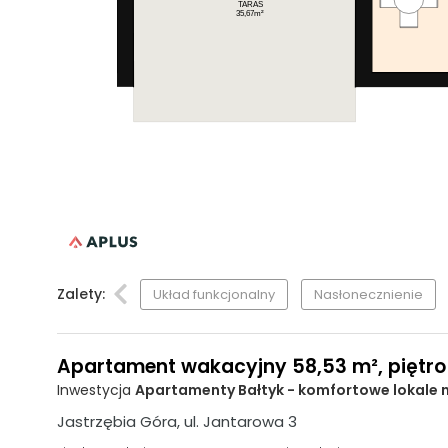
TARAS
35,67m²
Zalety:
Układ funkcjonalny
Nasłonecznienie
Apartament wakacyjny 58,53 m², piętro 
Inwestycja
Apartamenty Bałtyk - komfortowe lokale
Jastrzębia Góra, ul. Jantarowa 3