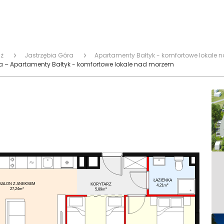
ż
Jastrzębia Góra
Apartamenty Bałtyk - komfortowe lokale
 – Apartamenty Bałtyk - komfortowe lokale nad morzem
ŁAZIENKA
SALON Z ANEKSEM
KORYTARZ
4,21m²
27,24m²
5,89m²