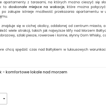
ne apartamenty z tarasami, na których można cieszyć się sł
yk to
doskonałe miejsce na wakacje
, które można połączyć 
po zakupie istnieje możliwość przekazania apartamentu w 
ajmu.
znajduje się w cichej okolicy, oddalonej od centrum miasta, a 
eźć wiele atrakcji, takich jak najwyższe klify nad Morzem Bałtyc
jobrazowy, szlaki piesze, rowerowe i konne, słynny Dom Whisky, c
tóre chcą spędzić czas nad Bałtykiem w luksusowych warunkac
k - komfortowe lokale nad morzem