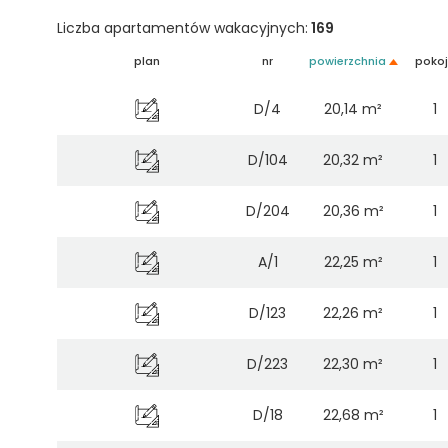
Liczba apartamentów wakacyjnych:
169
plan
nr
powierzchnia
pokoj
D/4
20,14 m²
1
D/104
20,32 m²
1
D/204
20,36 m²
1
A/1
22,25 m²
1
D/123
22,26 m²
1
D/223
22,30 m²
1
D/18
22,68 m²
1