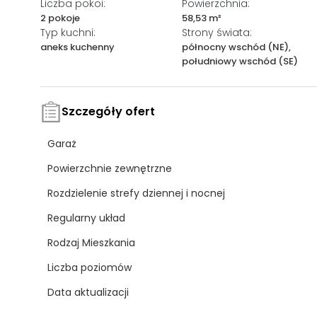
Liczba pokoi:
Powierzchnia:
2 pokoje
58,53 m²
Typ kuchni:
Strony świata:
aneks kuchenny
północny wschód (NE),
południowy wschód (SE)
Szczegóły ofert
Garaż
Powierzchnie zewnętrzne
Rozdzielenie strefy dziennej i nocnej
Regularny układ
Rodzaj Mieszkania
Liczba poziomów
Data aktualizacji