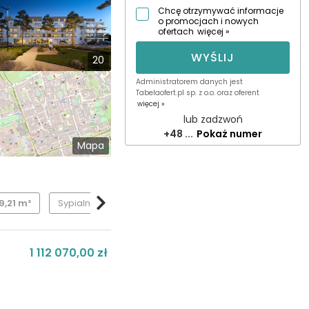
Chcę otrzymywać informacje
o promocjach i nowych
ofertach
więcej »
WYŚLIJ
20
Administratorem danych jest
Tabelaofert.pl sp. z o.o. oraz oferent
więcej »
lub zadzwoń
+48 ...
Pokaż numer
Mapa
9,21 m²
Sypialnia
10,92 m²
Łazienka
4,21 m²
Taras
35
1 112 070,00 zł