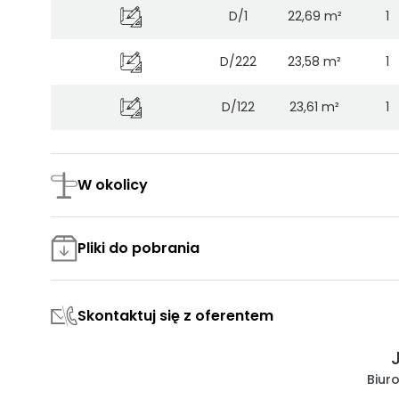
D/1
22,69 m²
1
D/222
23,58 m²
1
D/122
23,61 m²
1
D/321
23,66 m²
1
W okolicy
A/3
24,97 m²
1
B/2
25,76 m²
1
Pliki do pobrania
B/404
28,73 m²
1
Skontaktuj się z oferentem
C/403
29,62 m²
1
D/22
33,54 m²
Biur
2