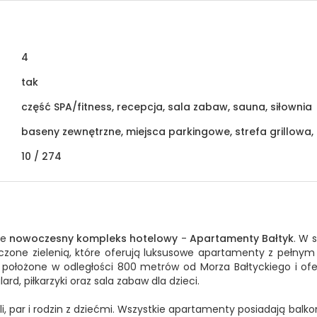
4
tak
część SPA/fitness, recepcja, sala zabaw, sauna, siłownia
baseny zewnętrzne, miejsca parkingowe, strefa grillowa,
10 /
274
je
nowoczesny kompleks hotelowy
-
Apartamenty Bałtyk
. W 
toczone zielenią, które oferują luksusowe apartamenty z pełn
są położone w odległości 800 metrów od Morza Bałtyckiego i ofe
lard, piłkarzyki oraz sala zabaw dla dzieci.
 par i rodzin z dziećmi. Wszystkie apartamenty posiadają balkony