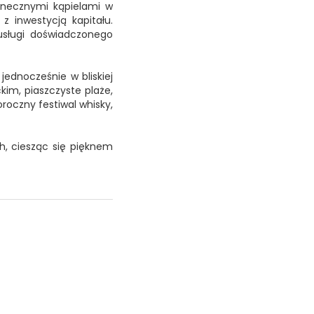
onecznymi kąpielami w
z inwestycją kapitału.
usługi doświadczonego
jednocześnie w bliskiej
kim, piaszczyste plaże,
oroczny festiwal whisky,
h, ciesząc się pięknem