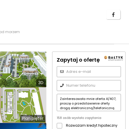
 nad morzem
Zapytaj o ofertę
3D
Plan pięter
158 osób wysłało zapytania
Rozważam kredyt hipoteczny