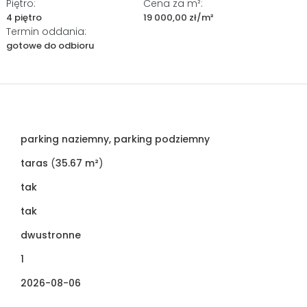
Piętro:
Cena za m²:
4 piętro
19 000,00 zł/m²
Termin oddania:
gotowe do odbioru
parking naziemny, parking podziemny
taras
(
35.67 m²
)
tak
tak
dwustronne
1
2026-08-06