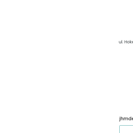
D/224
33,77 m²
2
D/124
33,79 m²
2
D/10
34,83 m²
2
ul. Ho
D/9
34,86 m²
2
D/309
35,02 m²
2
D/110
35,06 m²
2
D/210
35,07 m²
2
D/8
35,08 m²
2
jhmde
D/11
35,11 m²
2