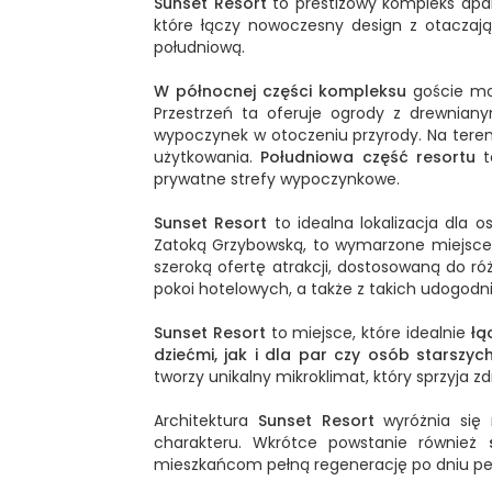
Sunset Resort
to prestiżowy kompleks ap
które łączy nowoczesny design z otaczają
południową.
W północnej części kompleksu
goście mog
Przestrzeń ta oferuje ogrody z drewnia
wypoczynek w otoczeniu przyrody. Na teren
użytkowania.
Południowa część resortu
to
prywatne strefy wypoczynkowe.
Sunset Resort
to idealna lokalizacja dla
Zatoką Grzybowską, to wymarzone miejsce 
szeroką ofertę atrakcji, dostosowaną do
pokoi hotelowych, a także z takich udogodn
Sunset Resort
to miejsce, które idealnie
łą
dziećmi, jak i dla par czy osób starszych
tworzy unikalny mikroklimat, który sprzyja
Architektura
Sunset Resort
wyróżnia się 
charakteru. Wkrótce powstanie również
mieszkańcom pełną regenerację po dniu p