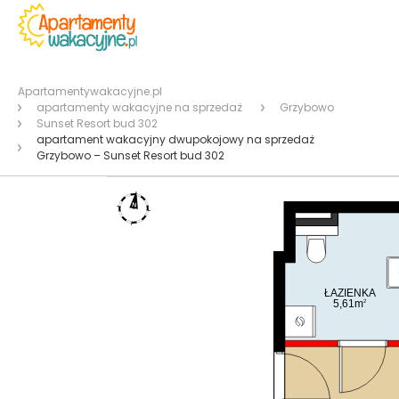
Apartamentywakacyjne.pl
apartamenty wakacyjne na sprzedaż
Grzybowo
Sunset Resort bud 302
apartament wakacyjny dwupokojowy na sprzedaż
Grzybowo – Sunset Resort bud 302
ŁAZIENKA
5,61m
2