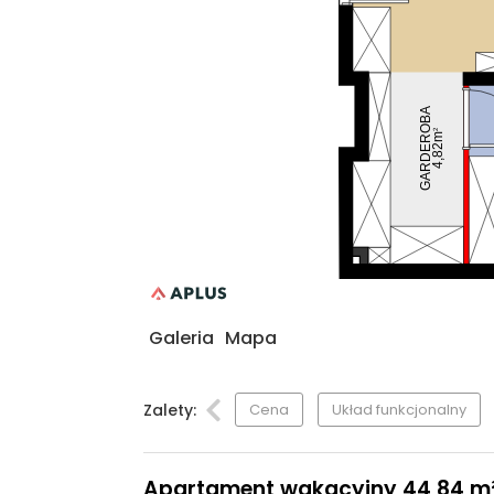
GARDEROBA
2
4,82m
Galeria
Mapa
Zalety:
Cena
Układ funkcjonalny
Apartament wakacyjny 44,84 m², 