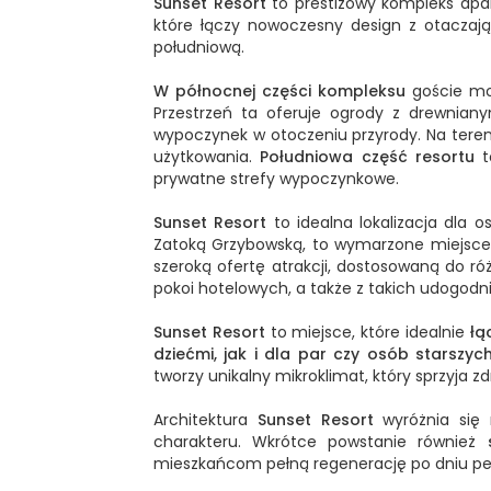
Sunset Resort
to prestiżowy kompleks ap
które łączy nowoczesny design z otaczają
południową.
W północnej części kompleksu
goście mog
Przestrzeń ta oferuje ogrody z drewnia
wypoczynek w otoczeniu przyrody. Na teren
użytkowania.
Południowa część resortu
to
prywatne strefy wypoczynkowe.
Sunset Resort
to idealna lokalizacja dla
Zatoką Grzybowską, to wymarzone miejsce 
szeroką ofertę atrakcji, dostosowaną do
pokoi hotelowych, a także z takich udogodn
Sunset Resort
to miejsce, które idealnie
łą
dziećmi, jak i dla par czy osób starszych
tworzy unikalny mikroklimat, który sprzyja
Architektura
Sunset Resort
wyróżnia się 
charakteru. Wkrótce powstanie również
mieszkańcom pełną regenerację po dniu p