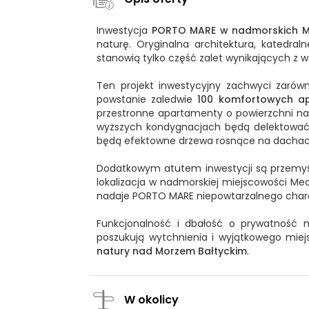
Inwestycja
PORTO MARE w nadmorskich M
naturę. Oryginalna architektura, katedra
stanowią tylko część zalet wynikających z
Ten projekt inwestycyjny zachwyci zarów
powstanie zaledwie
100 komfortowych a
przestronne apartamenty o powierzchni na
wyższych kondygnacjach będą delektować 
będą efektowne drzewa rosnące na dacha
Dodatkowym atutem inwestycji są przemyśla
lokalizacja w nadmorskiej miejscowości Meche
nadaje PORTO MARE niepowtarzalnego chara
Funkcjonalność i dbałość o prywatność m
poszukują wytchnienia i wyjątkowego mie
natury nad Morzem Bałtyckim
.
W okolicy