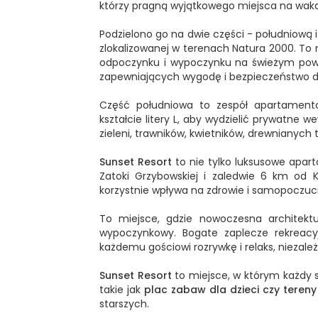
którzy pragną wyjątkowego miejsca na wakac
Podzielono go na dwie części - południową 
zlokalizowanej w terenach Natura 2000. To
odpoczynku i wypoczynku na świeżym powie
zapewniających wygodę i bezpieczeństwo dl
Część południowa to zespół apartamento
kształcie litery L, aby wydzielić prywatne
zieleni, trawników, kwietników, drewnianyc
Sunset Resort
to nie tylko luksusowe apar
Zatoki Grzybowskiej i zaledwie 6 km od 
korzystnie wpływa na zdrowie i samopoczuci
To miejsce, gdzie nowoczesna architektu
wypoczynkowy. Bogate zaplecze rekreac
każdemu gościowi rozrywkę i relaks, niezale
Sunset Resort
to miejsce, w którym każdy s
takie jak
plac zabaw dla dzieci czy teren
starszych.