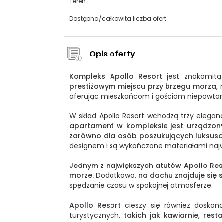
Teren
Dostępna/całkowita liczba ofert
Opis oferty
Kompleks Apollo Resort
jest znakomitą 
prestiżowym miejscu przy brzegu morza,
r
oferując mieszkańcom i gościom niepowtar
W skład Apollo Resort wchodzą trzy eleganc
apartament w kompleksie jest urządzon
zarówno dla osób poszukujących luksuso
designem i są wykończone materiałami najwy
Jednym z największych atutów Apollo Reso
morze.
Dodatkowo,
na dachu znajduje się s
spędzanie czasu w spokojnej atmosferze.
Apollo Resort
cieszy się również doskonał
turystycznych,
takich jak kawiarnie, rest