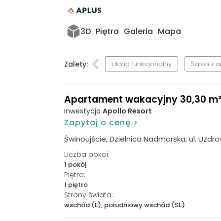
3D
Piętra
Galeria
Mapa
Zalety:
Układ funkcjonalny
Salon z
Apartament wakacyjny 30,30 m², p
Inwestycja
Apollo Resort
Zapytaj o cenę >
Świnoujście, Dzielnica Nadmorska, ul. Uzdr
Liczba pokoi:
1 pokój
Piętro:
1 piętro
Strony świata:
wschód (E), południowy wschód (SE)