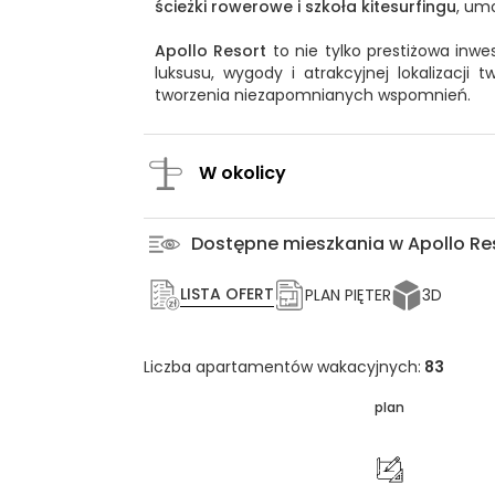
ścieżki rowerowe i szkoła kitesurfingu
, um
Apollo Resort
to nie tylko prestiżowa inwe
luksusu, wygody i atrakcyjnej lokalizacji 
tworzenia niezapomnianych wspomnień.
W okolicy
Dostępne mieszkania w Apollo Re
LISTA OFERT
PLAN PIĘTER
3D
Liczba apartamentów wakacyjnych:
83
plan