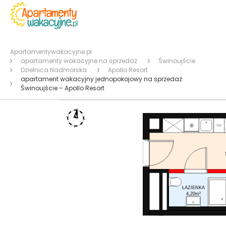
Apartamentywakacyjne.pl
apartamenty wakacyjne na sprzedaż
Świnoujście
Dzielnica Nadmorska
Apollo Resort
apartament wakacyjny jednopokojowy na sprzedaż
Świnoujście – Apollo Resort
ŁAZIENKA
4,20m²