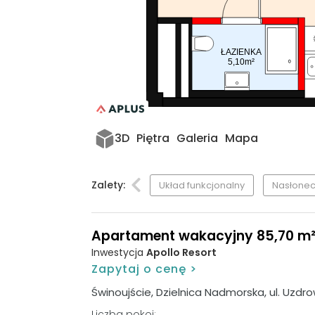
ŁAZIENKA
5,10m²
3D
Piętra
Galeria
Mapa
Zalety:
Układ funkcjonalny
Nasłonec
Apartament wakacyjny 85,70 m², 
Inwestycja
Apollo Resort
Zapytaj o cenę >
Świnoujście, Dzielnica Nadmorska, ul. Uzdr
Liczba pokoi: