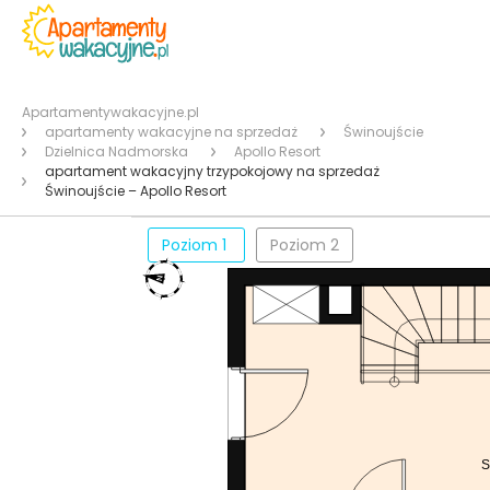
Apartamentywakacyjne.pl
apartamenty wakacyjne na sprzedaż
Świnoujście
Dzielnica Nadmorska
Apollo Resort
apartament wakacyjny trzypokojowy na sprzedaż
Świnoujście – Apollo Resort
Poziom 1
Poziom 2
S