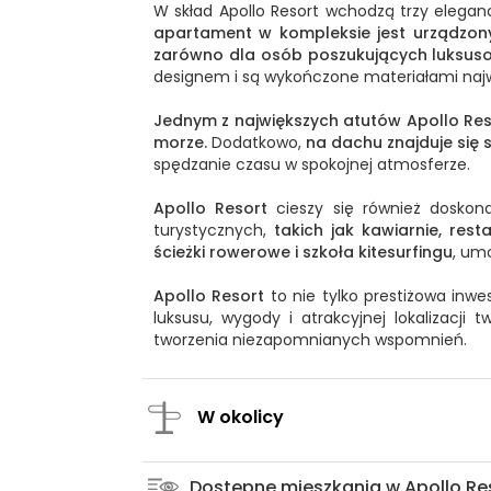
W skład Apollo Resort wchodzą trzy eleganc
apartament w kompleksie jest urządzon
zarówno dla osób poszukujących luksuso
designem i są wykończone materiałami najwy
Jednym z największych atutów Apollo Reso
morze.
Dodatkowo,
na dachu znajduje się s
spędzanie czasu w spokojnej atmosferze.
Apollo Resort
cieszy się również doskonał
turystycznych,
takich jak kawiarnie, rest
ścieżki rowerowe i szkoła kitesurfingu
, um
Apollo Resort
to nie tylko prestiżowa inwe
luksusu, wygody i atrakcyjnej lokalizacji 
tworzenia niezapomnianych wspomnień.
W okolicy
Dostępne mieszkania w Apollo Re