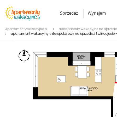
Sprzedaż
Wynajem
Apartamentywakacyjne.pl
apartamenty wakacyjne na sprzeda
apartament wakacyjny czteropokojowy na sprzedaż Świnoujście 
LOGGIA
2
1,20m
SALON Z ANEKSEM
2
25,82m