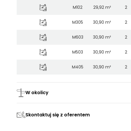
M102
29,92 m²
2
M305
30,90 m²
2
M603
30,90 m²
2
M503
30,90 m²
2
M405
30,90 m²
2
M703
30,90 m²
2
W okolicy
M205
30,90 m²
2
M206
31,09 m²
2
Skontaktuj się z oferentem
M704
31,09 m²
2