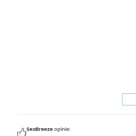
M306
31,09 m²
2
M604
31,09 m²
2
M504
31,09 m²
2
M407
31,27 m²
2
M605
31,27 m²
2
M207
31,27 m²
2
M307
31,27 m²
2
M705
31,27 m²
2
SeaBreeze
opinie:
M505
31,27 m²
2