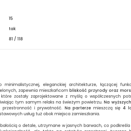
15
tak
81 /
118
minimalistycznej, eleganckiej architekturze, łączącej funkc
zielonych, zapewnia mieszkańcom
bliskość przyrody oraz mors
które zostały zaprojektowane z myślą o współczesnych pot
wiając tym samym relaks na świeżym powietrzu.
Na wyższych
 przestronność i prywatność.
Na parterze
mieszczą się
4 l
dstawowych usług tuż obok miejsca zamieszkania.
dbałością o detale, utrzymane w jasnych barwach, co podkreśl