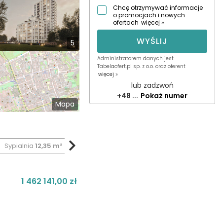
Chcę otrzymywać informacje
o promocjach i nowych
ofertach
więcej »
WYŚLIJ
5
Administratorem danych jest
Tabelaofert.pl sp. z o.o. oraz oferent
więcej »
lub zadzwoń
+48 ...
Pokaż numer
Mapa
Sypialnia
12,35 m²
Sypialnia
21,52 m²
Łazienka
5,88 m²
1 462 141,00 zł