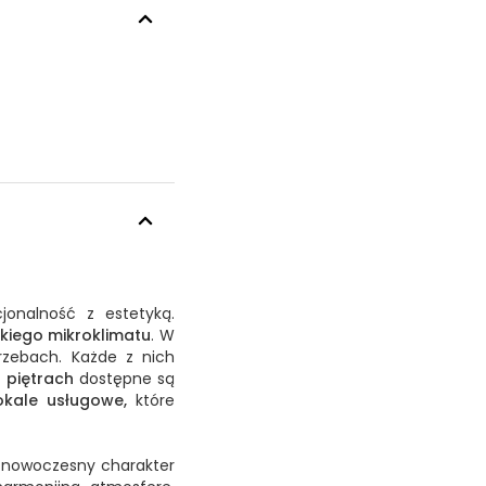
jonalność z estetyką.
kiego mikroklimatu
. W
rzebach. Każde z nich
 piętrach
dostępne są
okale usługowe,
które
a nowoczesny charakter