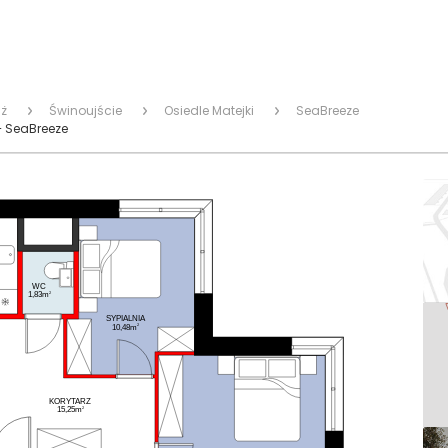
ż
Świnoujście
Osiedle Matejki
SeaBreeze
– SeaBreeze
WC
2
1,83m
SYPIALNIA
2
10,48m
KORYTARZ
2
15,25m