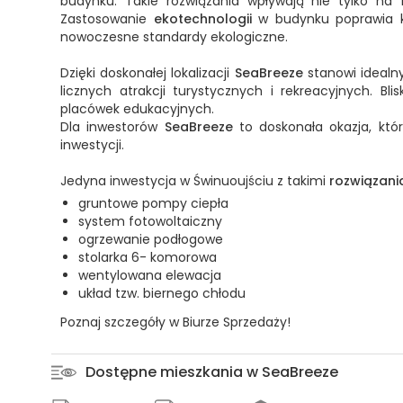
budynku. Takie rozwiązania wpływają nie tylko na 
Zastosowanie
ekotechnologii
w budynku poprawia ko
nowoczesne standardy ekologiczne.
Dzięki doskonałej lokalizacji
SeaBreeze
stanowi idealn
licznych atrakcji turystycznych i rekreacyjnych. Bl
placówek edukacyjnych.
Dla inwestorów
SeaBreeze
to doskonała okazja, która
inwestycji.
Jedyna inwestycja w Świnuoujściu z takimi
rozwiązani
gruntowe pompy ciepła
system fotowoltaiczny
ogrzewanie podłogowe
stolarka 6- komorowa
wentylowana elewacja
układ tzw. biernego chłodu
Poznaj szczegóły w Biurze Sprzedaży!
Dostępne mieszkania w SeaBreeze