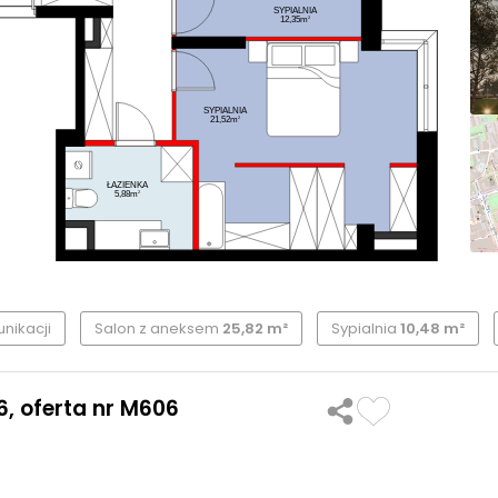
SYPIALNIA
2
12,35m
SYPIALNIA
2
21,52m
ŁAZIENKA
2
5,88m
nikacji
Salon z aneksem
25,82 m²
Sypialnia
10,48 m²
6, oferta nr M606