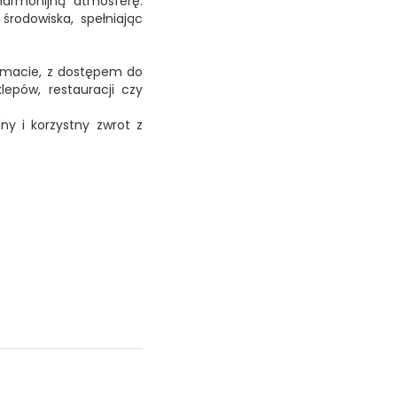
harmonijną atmosferę.
rodowiska, spełniając
limacie, z dostępem do
lepów, restauracji czy
lny i korzystny zwrot z