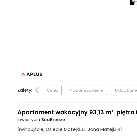
Zalety:
Cena
Nasłonecznienie
Układ komu
Apartament wakacyjny 93,13 m², piętro 
Inwestycja
SeaBreeze
Świnoujście, Osiedle Matejki, ul. Jana Matejki 41