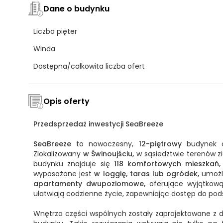
Dane o budynku
Liczba pięter
Winda
Dostępna/całkowita liczba ofert
Opis oferty
Przedsprzedaż inwestycji SeaBreeze
SeaBreeze
to nowoczesny,
12-piętrowy
budynek o 
Zlokalizowany
w Świnoujściu,
w sąsiedztwie terenów 
budynku znajduje się
118 komfortowych mieszkań,
wyposażone jest
w loggię, taras lub ogródek,
umożli
apartamenty dwupoziomowe,
oferujące wyjątkową
ułatwiają codzienne życie, zapewniając dostęp do po
Wnętrza części wspólnych zostały zaprojektowane z 