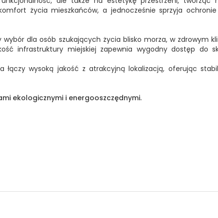
funkcjonalność, ale także na estetykę przestrzeni, tworząc 
mfort życia mieszkańców, a jednocześnie sprzyja ochronie ś
y wybór dla osób szukających życia blisko morza, w zdrowym k
iskość infrastruktury miejskiej zapewnia wygodny dostęp do sk
 łączy wysoką jakość z atrakcyjną lokalizacją, oferując stabi
ami ekologicznymi i energooszczędnymi.