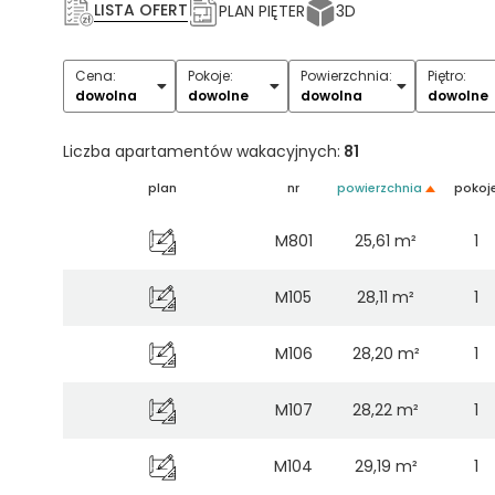
LISTA OFERT
PLAN PIĘTER
3D
Cena:
Pokoje:
Powierzchnia:
Piętro:
1
2
3
4
5+
dowolna
dowolne
dowolna
dowolne
Liczba apartamentów wakacyjnych:
81
plan
nr
powierzchnia
pokoj
M801
25,61 m²
1
M105
28,11 m²
1
M106
28,20 m²
1
M107
28,22 m²
1
M104
29,19 m²
1