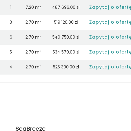
Zapytaj o ofert
1
7,20 m²
487 696,00 zł
Zapytaj o ofert
3
2,70 m²
519 120,00 zł
Zapytaj o ofert
6
2,70 m²
540 750,00 zł
Zapytaj o ofert
5
2,70 m²
534 570,00 zł
Zapytaj o ofert
4
2,70 m²
525 300,00 zł
Zapytaj o ofert
7
2,70 m²
550 020,00 zł
Zapytaj o ofert
2
2,70 m²
512 940,00 zł
Zapytaj o ofert
2
2,70 m²
516 094,00 zł
Zapytaj o ofert
7
2,70 m²
553 402,00 zł
SeaBreeze