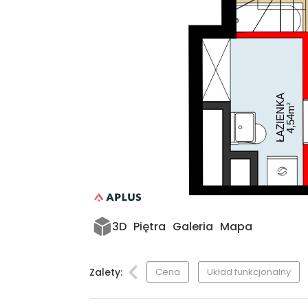
ŁAZIENKA
2
4,54m
3D
Piętra
Galeria
Mapa
Zalety:
Cena
Układ funkcjonalny