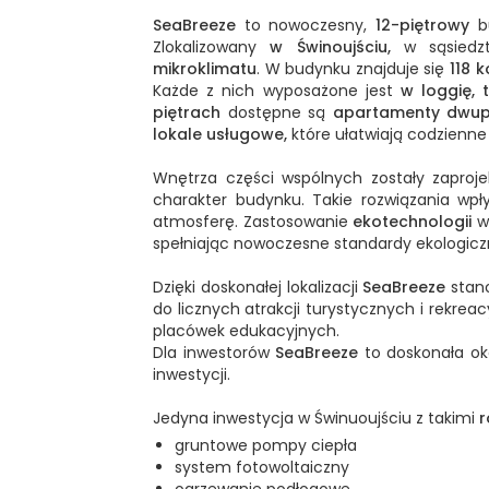
SeaBreeze
to nowoczesny,
12-piętrowy
bu
Zlokalizowany
w Świnoujściu,
w sąsiedzt
mikroklimatu
. W budynku znajduje się
118 
Każde z nich wyposażone jest
w loggię, 
piętrach
dostępne są
apartamenty dwup
lokale usługowe,
które ułatwiają codzienne
Wnętrza części wspólnych zostały zaproj
charakter budynku. Takie rozwiązania wpły
atmosferę. Zastosowanie
ekotechnologii
w 
spełniając nowoczesne standardy ekologicz
Dzięki doskonałej lokalizacji
SeaBreeze
stano
do licznych atrakcji turystycznych i rekrea
placówek edukacyjnych.
Dla inwestorów
SeaBreeze
to doskonała okaz
inwestycji.
Jedyna inwestycja w Świnuoujściu z takimi
r
gruntowe pompy ciepła
system fotowoltaiczny