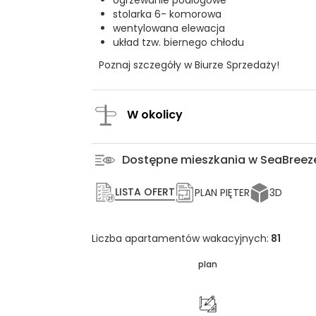
ogrzewanie podłogowe
stolarka 6- komorowa
wentylowana elewacja
układ tzw. biernego chłodu
Poznaj szczegóły w Biurze Sprzedaży!
W okolicy
Dostępne mieszkania w SeaBreez
LISTA OFERT
PLAN PIĘTER
3D
Liczba apartamentów wakacyjnych:
81
plan