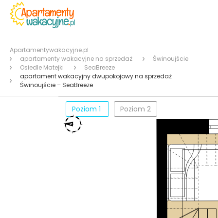
Apartamentywakacyjne.pl
apartamenty wakacyjne na sprzedaż
Świnoujście
Osiedle Matejki
SeaBreeze
apartament wakacyjny dwupokojowy na sprzedaż
Świnoujście – SeaBreeze
Poziom 1
Poziom 2