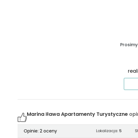
25
37,44 m²
69
37,51 m²
60
37,51 m²
Prosimy
7
37,51 m²
real
73
37,53 m²
63
37,59 m²
66
37,59 m²
Marina Iława Apartamenty Turystyczne
opi
71
40,54 m²
Opinie: 2 oceny
Lokalizacja:
5
S