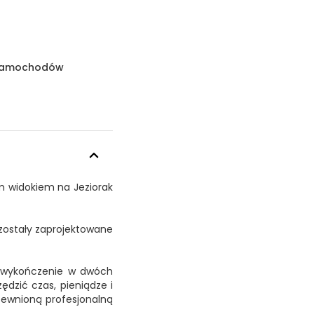
a samochodów
ym widokiem na Jeziorak
zostały zaprojektowane
e wykończenie w dwóch
dzić czas, pieniądze i
pewnioną profesjonalną