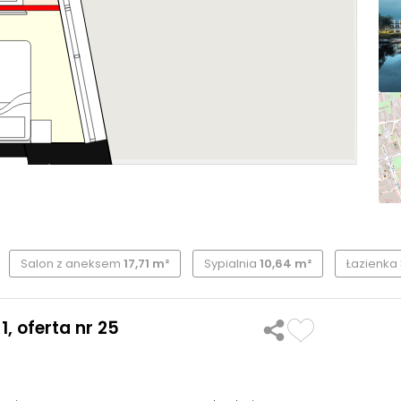
Salon z aneksem
17,71 m²
Sypialnia
10,64 m²
Łazienka
, oferta nr 25