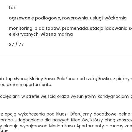
tak
ogrzewanie podłogowe, rowerownia, usługi, wózkarnia
monitoring, plac zabaw, promenada, stacja ładowani
elektrycznych, własna marina
27 /
77
ni etap słynnej Mariny Iława. Położone nad rzeką Iławką, z piękn
 pod oknami apartamentu.
pocięciami w strefie wejścia oraz z wysuniętymi kondygnacjami 
 z opcją wykończenia pod klucz. Oferujemy dodatkowe pełn
gromne udogodnienie dla naszych Klientów, którzy chcą zaoszczę
órzy planują wynajmować Marina Iława Apartamenty - mamy za
lub™.