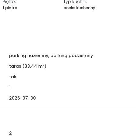
Piętro:
Typ kuchni:
1 piętro
aneks kuchenny
parking naziemny, parking podziemny
taras
(
33.44 m²
)
tak
1
2026-07-30
2