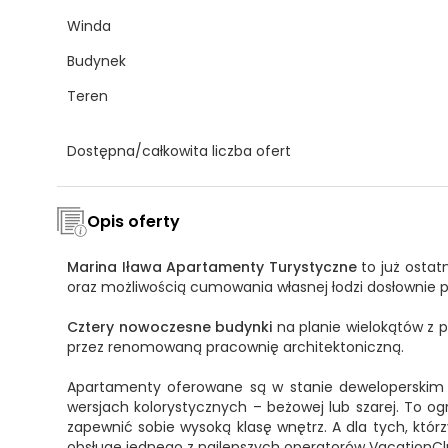
Winda
Budynek
Teren
Dostępna/całkowita liczba ofert
Opis oferty
Marina Iława Apartamenty Turystyczne
to już ostat
oraz możliwością cumowania własnej łodzi dosłownie
Cztery nowoczesne budynki
na planie wielokątów z 
przez renomowaną pracownię architektoniczną.
Apartamenty oferowane są w stanie deweloperskim
wersjach kolorystycznych – beżowej lub szarej. To o
zapewnić sobie wysoką klasę wnętrz. A dla tych, kt
obsługę jednego z najlepszych operatorów VacationC