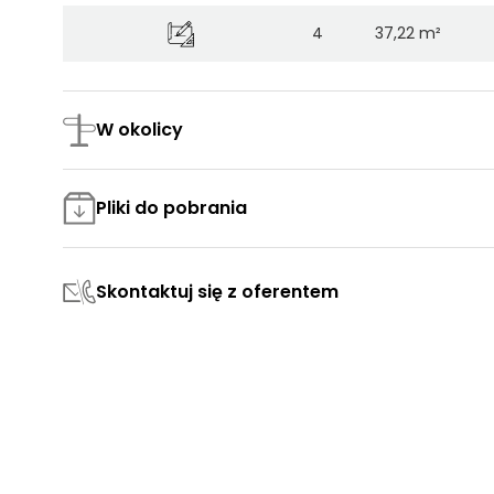
4
37,22 m²
18
37,23 m²
W okolicy
9
37,30 m²
76
37,32 m²
Pliki do pobrania
55
37,33 m²
Skontaktuj się z oferentem
13
37,36 m²
77
37,38 m²
70
37,38 m²
16
37,40 m²