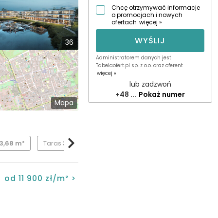
Chcę otrzymywać informacje
o promocjach i nowych
ofertach
więcej »
WYŚLIJ
36
Administratorem danych jest
Tabelaofert.pl sp. z o.o. oraz oferent
więcej »
lub zadzwoń
+48 ...
Pokaż numer
Mapa
3,68 m²
Taras
33,44 m²
od 11 900 zł/m² >