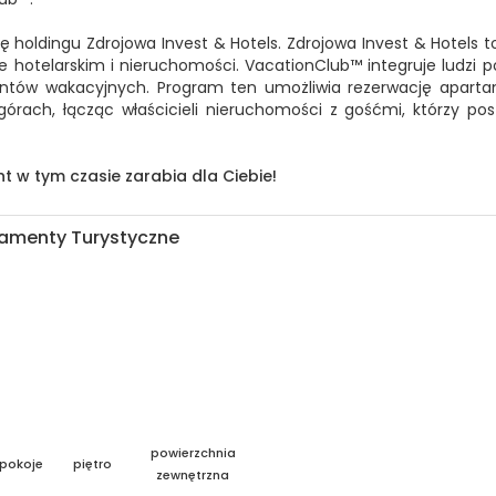
holdingu Zdrojowa Invest & Hotels. Zdrojowa Invest & Hotels to
ze hotelarskim i nieruchomości. VacationClub™ integruje ludzi 
ntów wakacyjnych. Program ten umożliwia rezerwację apart
órach, łącząc właścicieli nieruchomości z gośćmi, którzy posz
t w tym czasie zarabia dla Ciebie!
tamenty Turystyczne
powierzchnia
pokoje
piętro
zewnętrzna