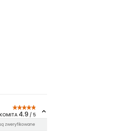
powyższa oferta
>
>
>
>
>
>
4.9
KOMITA
/ 5
>
 są zweryfikowane