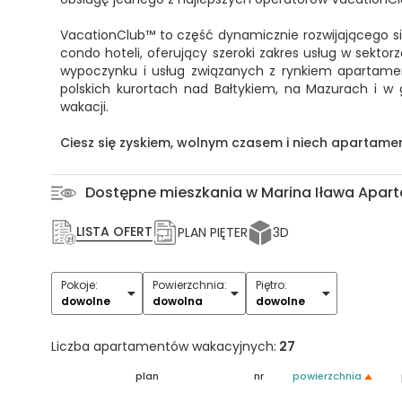
VacationClub™ to część dynamicznie rozwijającego się 
condo hoteli, oferujący szeroki zakres usług w sektor
wypoczynku i usług związanych z rynkiem apartame
polskich kurortach nad Bałtykiem, na Mazurach i w g
wakacji.
Ciesz się zyskiem, wolnym czasem i niech apartamen
Dostępne mieszkania w Marina Iława Apar
LISTA OFERT
PLAN PIĘTER
3D
Pokoje:
Powierzchnia:
Piętro:
1
2
3
4
5+
dowolne
dowolna
dowolne
Liczba apartamentów wakacyjnych:
27
plan
nr
powierzchnia