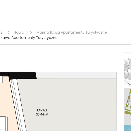
ż
Iława
Marina Iława Apartamenty Turystyczne
Iława Apartamenty Turystyczne
TARAS
33,44m²