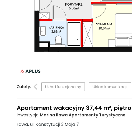
KORYTARZ
5,50m²
SYPIALNIA
ŁAZIENKA
10,64m²
3,68m²
Zalety:
Układ funkcjonalny
Układ komunikacji
Apartament wakacyjny 37,44 m², piętro 1
Inwestycja
Marina Iława Apartamenty Turystyczne
Iława, ul. Konstytucji 3 Maja 7