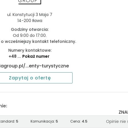
Zapytaj o ofertę
2
1
33,44 m²
ul. Konstytucji 3 Maja 7
14-200 Iława
Zapytaj o ofertę
2
1
7,86 m²
Godziny otwarcia:
Od 9:00 do 17:00.
Zapytaj o ofertę
2
parter
7,86 m²
 o wcześniejszy kontakt telefoniczny.
Numery kontaktowe:
Zapytaj o ofertę
2
1
35,72 m²
+48 ...
Pokaż numer
iagroup.pl/...enty-turystyczne
Zapytaj o ofertę
2
2
7,86 m²
Zapytaj o ofertę
Zapytaj o ofertę
2
parter
7,86 m²
Zapytaj o ofertę
2
1
7,86 m²
nie:
ZNA
Zapytaj o ofertę
2
2
10,07 m²
Opinie nie
tandard:
5
Komunikacja:
5
Cena:
4.5