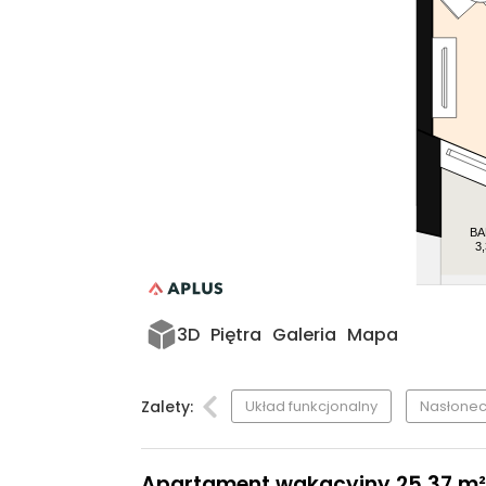
BA
3
3D
Piętra
Galeria
Mapa
Zalety:
Układ funkcjonalny
Nasłonec
Apartament wakacyjny 25,37 m², p