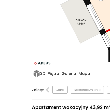
BALKON
4,93m²
3D
Piętra
Galeria
Mapa
Zalety:
Cena
Nasłonecznienie
Apartament wakacyjny 43,92 m², p