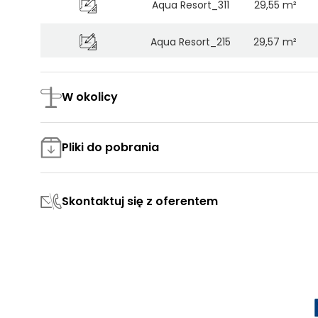
Aqua Resort_311
29,55 m²
Aqua Resort_215
29,57 m²
2_410 rynek wtórny
31,60 m²
W okolicy
F.123
33,52 m²
Pliki do pobrania
F.325
33,81 m²
F.425
33,90 m²
Skontaktuj się z oferentem
F.117
36,27 m²
F.110
37,70 m²
2_rynek wtórny 204
37,75 m²