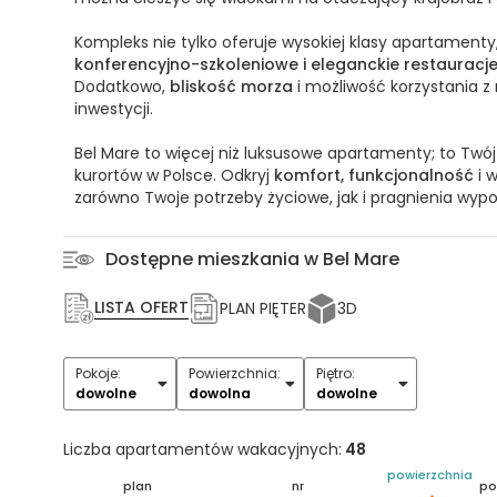
Kompleks nie tylko oferuje wysokiej klasy apartamenty
konferencyjno-szkoleniowe i eleganckie restauracj
Dodatkowo,
bliskość morza
i możliwość korzystania 
inwestycji.
Bel Mare to więcej niż luksusowe apartamenty; to Twó
kurortów w Polsce. Odkryj
komfort, funkcjonalność
i w
zarówno Twoje potrzeby życiowe, jak i pragnienia wyp
Dostępne mieszkania w Bel Mare
LISTA OFERT
PLAN PIĘTER
3D
Pokoje:
Powierzchnia:
Piętro:
1
2
3
4
5+
dowolne
dowolna
dowolne
Liczba apartamentów wakacyjnych:
48
powierzchnia
plan
nr
po