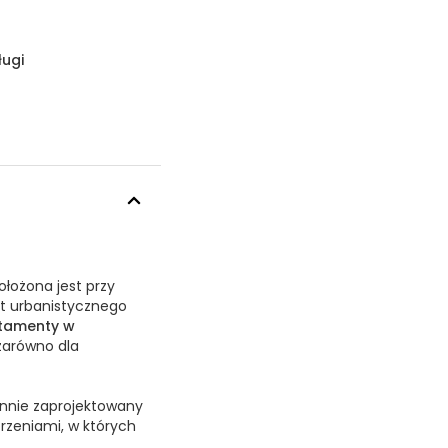
ługi
łożona jest przy
nt urbanistycznego
tamenty w
zarówno dla
annie zaprojektowany
rzeniami, w których