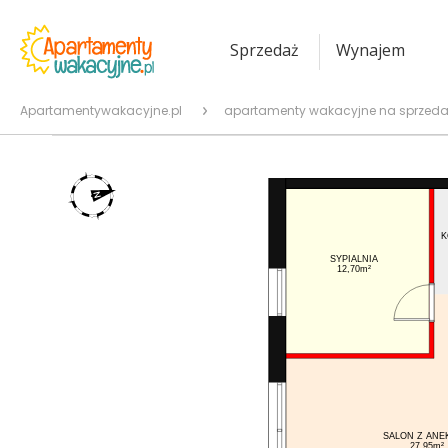
Sprzedaż
Wynajem
Apartamentywakacyjne.pl
apartamenty wakacyjne na sprzeda
K
SYPIALNIA
12,70m²
SALON Z ANE
27,95m²