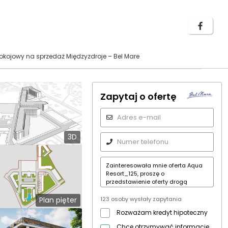
ojowy na sprzedaż Międzyzdroje – Bel Mare
Zapytaj o ofertę
3D
123 osoby wysłały zapytania
Plan pięter
Rozważam kredyt hipoteczny
Chcę otrzymywać informacje