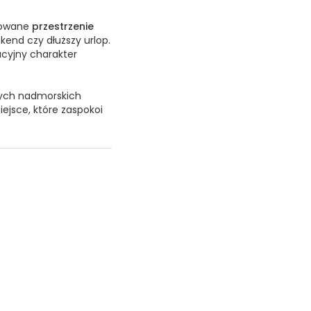
onowane
przestrzenie
kend czy dłuższy urlop.
acyjny charakter
jnych nadmorskich
iejsce, które zaspokoi