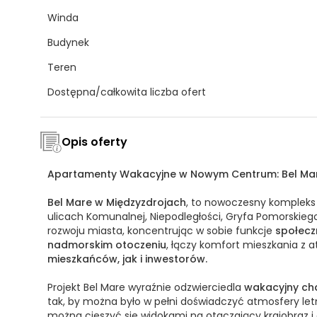
Winda
Budynek
Teren
Dostępna/całkowita liczba ofert
Opis oferty
Apartamenty Wakacyjne w Nowym Centrum: Bel Mare
Bel Mare w Międzyzdrojach
, to nowoczesny kompleks
ulicach Komunalnej, Niepodległości, Gryfa Pomorskieg
rozwoju miasta, koncentrując w sobie funkcje
społeczn
nadmorskim otoczeniu
, łączy komfort mieszkania z 
mieszkańców, jak i inwestorów.
Projekt Bel Mare wyraźnie odzwierciedla
wakacyjny ch
tak, by można było w pełni doświadczyć atmosfery le
można cieszyć się widokami na otaczający krajobraz i