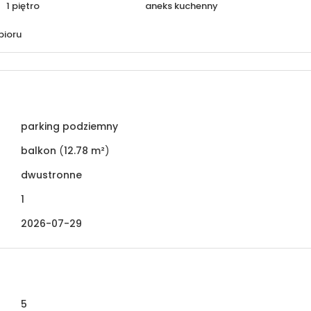
1 piętro
aneks kuchenny
bioru
parking podziemny
balkon
(
12.78 m²
)
dwustronne
1
2026-07-29
5