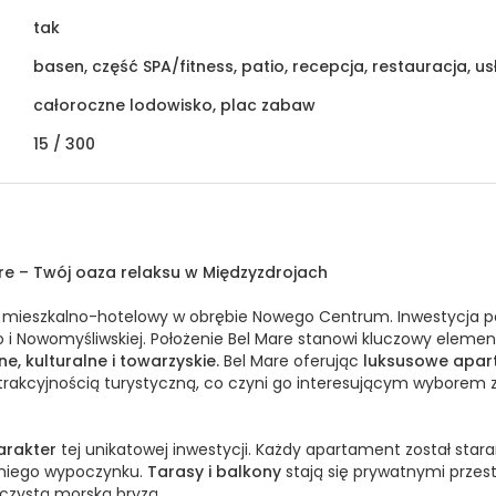
tak
basen, część SPA/fitness, patio, recepcja, restauracja, us
całoroczne lodowisko, plac zabaw
15 /
300
 – Twój oaza relaksu w Międzyzdrojach
 mieszkalno-hotelowy w obrębie Nowego Centrum. Inwestycja po
o i Nowomyśliwskiej. Położenie Bel Mare stanowi kluczowy eleme
e, kulturalne i towarzyskie.
Bel Mare oferując
luksusowe apar
atrakcyjnością turystyczną, co czyni go interesującym wyborem 
arakter
tej unikatowej inwestycji. Każdy apartament został star
tniego wypoczynku.
Tarasy i balkony
stają się prywatnymi przest
 czystą morską bryzą.