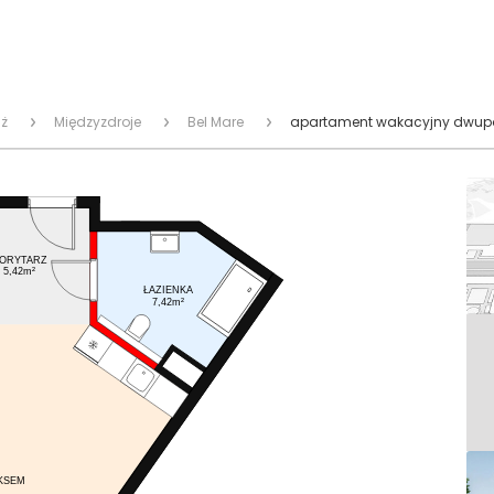
ż
Międzyzdroje
Bel Mare
apartament wakacyjny dwupok
ORYTARZ
5,42m²
ŁAZIENKA
7,42m²
KSEM