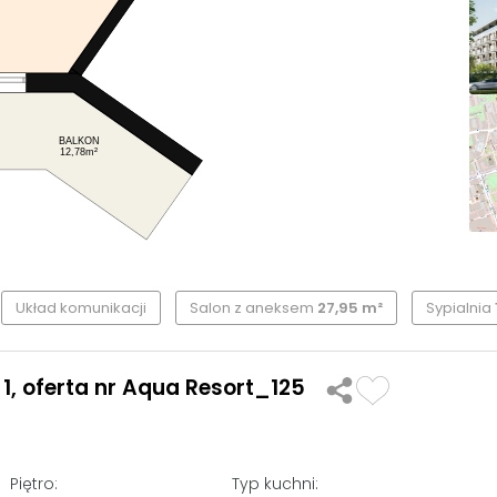
BALKON
12,78m²
Układ komunikacji
Salon z aneksem
27,95 m²
Sypialnia
1, oferta nr Aqua Resort_125
Piętro:
Typ kuchni: