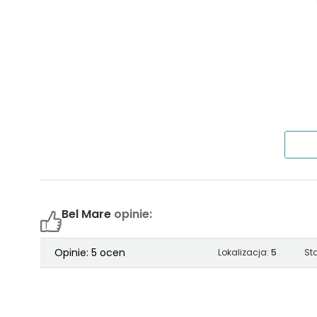
F.217 rynek wtórny
37,96 m²
F.102
38,43 m²
F.128
38,44 m²
F.108
38,50 m²
F.114
38,53 m²
F.240
38,56 m²
Bel Mare
opinie:
F.520
38,65 m²
Opinie: 5 ocen
Lokalizacja:
5
St
F.330
38,67 m²
F.340
38,67 m²