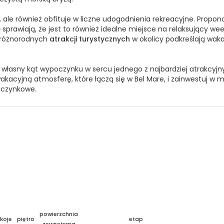
, ale również obfituje w liczne udogodnienia rekreacyjne. Prop
e
sprawiają, że jest to również idealne miejsce na relaksujący wee
z różnorodnych
atrakcji turystycznych
w okolicy podkreślają wak
j własny kąt wypoczynku w sercu jednego z najbardziej atrakcy
akacyjną atmosferę, które łączą się w Bel Mare, i zainwestuj w m
oczynkowe.
powierzchnia
koje
piętro
etap
zewnętrzna