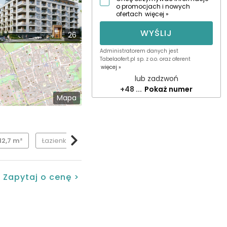
o promocjach i nowych
ofertach
więcej »
WYŚLIJ
26
Administratorem danych jest
Tabelaofert.pl sp. z o.o. oraz oferent
więcej »
lub zadzwoń
+48 ...
Pokaż numer
Mapa
12,7 m²
Łazienka
7,42 m²
Balkon
12,78 m²
Zapytaj o cenę >