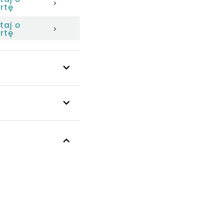
>
rtę
taj o
>
rtę
taj o
>
rtę
taj o
>
rtę
taj o
>
rtę
taj o
>
rtę
taj o
>
rtę
taj o
>
rtę
taj o
>
rtę