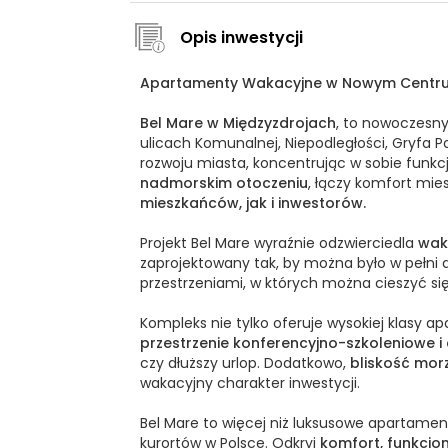
Opis inwestycji
Apartamenty Wakacyjne w Nowym Centrum:
Bel Mare w Międzyzdrojach
, to nowoczesn
ulicach Komunalnej, Niepodległości, Gryfa 
rozwoju miasta, koncentrując w sobie funkc
nadmorskim otoczeniu
, łączy komfort mie
mieszkańców, jak i inwestorów.
Projekt Bel Mare wyraźnie odzwierciedla
wak
zaprojektowany tak, by można było w pełni
przestrzeniami, w których można cieszyć się
Kompleks nie tylko oferuje wysokiej klasy a
przestrzenie konferencyjno-szkoleniowe i
czy dłuższy urlop. Dodatkowo,
bliskość mor
wakacyjny charakter inwestycji.
Bel Mare to więcej niż luksusowe apartamen
kurortów w Polsce. Odkryj
komfort, funkcjo