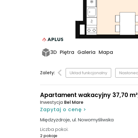
3D
Piętra
Galeria
Mapa
Zalety:
Układ funkcjonalny
Nasłonec
Apartament wakacyjny 37,70 m², p
Inwestycja
Bel Mare
Zapytaj o cenę >
Międzyzdroje, ul. Nowomyśliwska
Liczba pokoi:
2 pokoje