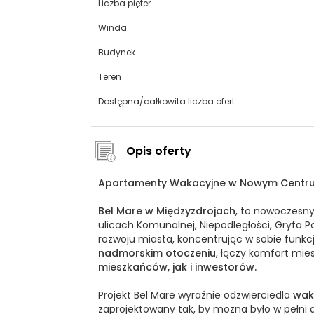
Liczba pięter
Winda
Budynek
Teren
Dostępna/całkowita liczba ofert
Opis oferty
Apartamenty Wakacyjne w Nowym Centrum:
Bel Mare w Międzyzdrojach
, to nowoczesn
ulicach Komunalnej, Niepodległości, Gryfa 
rozwoju miasta, koncentrując w sobie funkc
nadmorskim otoczeniu
, łączy komfort mie
mieszkańców, jak i inwestorów.
Projekt Bel Mare wyraźnie odzwierciedla
wak
zaprojektowany tak, by można było w pełni