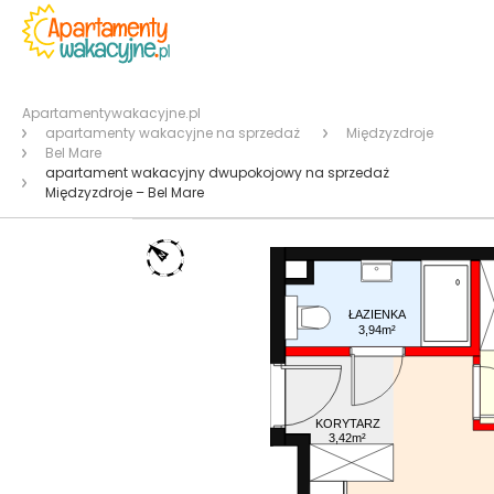
Apartamentywakacyjne.pl
apartamenty wakacyjne na sprzedaż
Międzyzdroje
Bel Mare
apartament wakacyjny dwupokojowy na sprzedaż
Międzyzdroje – Bel Mare
ŁAZIENKA
3,94m²
KORYTARZ
3,42m²