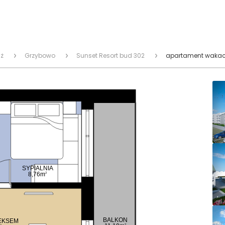
ż
Grzybowo
Sunset Resort bud 302
apartament wakacy
SYPIALNIA
8,76m
2
BALKON
EKSEM
2