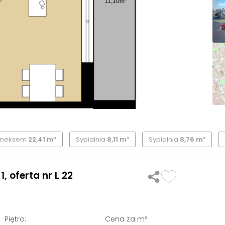
11,10m
2
 aneksem
22,41 m²
Sypialnia
8,11 m²
Sypialnia
8,76 m²
 oferta nr L 22
Piętro:
Cena za m²: