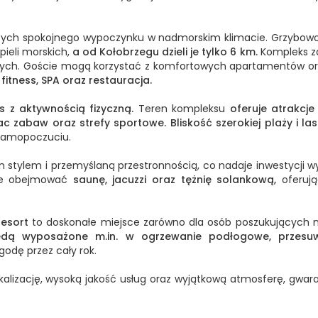
jących spokojnego wypoczynku w nadmorskim klimacie. Grzybowo
ieli morskich,
a od Kołobrzegu dzieli je tylko 6 km.
Kompleks za
ych. Goście mogą korzystać z komfortowych apartamentów ora
itness, SPA oraz restauracja.
ks z aktywnością fizyczną.
Teren kompleksu
oferuje atrakcje
ac zabaw oraz strefy sportowe.
Bliskość szerokiej plaży i 
 samopoczuciu.
stylem i przemyślaną przestronnością, co nadaje inwestycji w
ie obejmować
saunę, jacuzzi oraz tężnię solankową,
oferuj
Resort
to doskonałe miejsce zarówno dla osób poszukujących ni
dą wyposażone m.in. w ogrzewanie podłogowe, przesu
odę przez cały rok.
okalizację, wysoką jakość usług oraz wyjątkową atmosferę, gwa