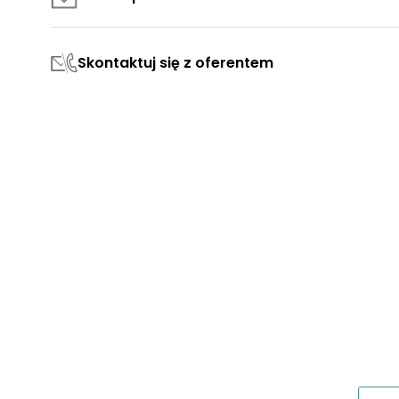
L 7
38,17 m²
2
Skontaktuj się z oferentem
L 43
38,19 m²
2
L 44
38,21 m²
2
L 26
38,23 m²
2
L 25
38,28 m²
2
L 27
38,39 m²
2
L 8
38,43 m²
2
L 9
38,47 m²
2
L 10
38,54 m²
2