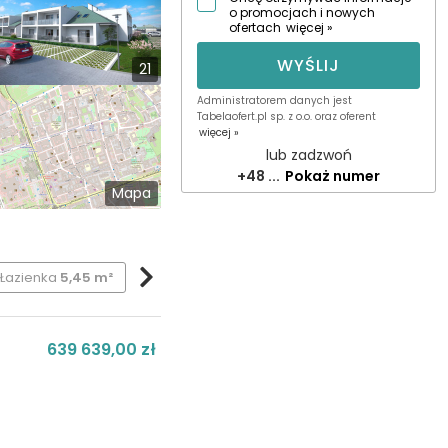
o promocjach i nowych
ofertach
więcej »
WYŚLIJ
21
Administratorem danych jest
Tabelaofert.pl sp. z o.o. oraz oferent
więcej »
lub zadzwoń
+48 ...
Pokaż numer
Mapa
Łazienka
5,45 m²
Balkon
11,1 m²
639 639,00 zł