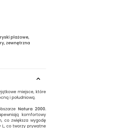
ryski plażowe,
ry, zewnętrzna
jątkowe miejsce, które
ocną i południową.
bszarze
Natura 2000.
apewniają komfortowy
h, co zwiększa wygodę
y L, co tworzy prywatne