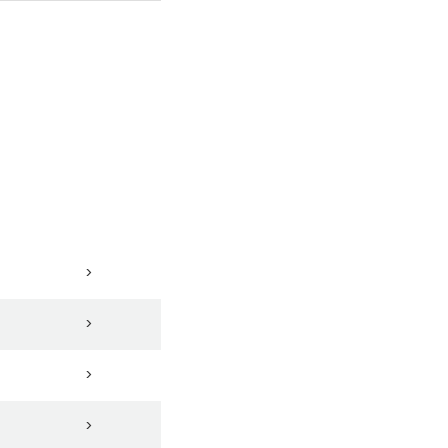
>
>
>
>