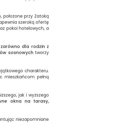
, położone przy Zatoką
pewnia szeroką ofertę
z pokoi hotelowych, a
 zarówno dla rodzin z
lasów sosnowych
tworzy
yjątkowego charakteru.
ąc mieszkańcom pełną
ższego, jak i wyższego
wne okna na tarasy,
rantując niezapomniane