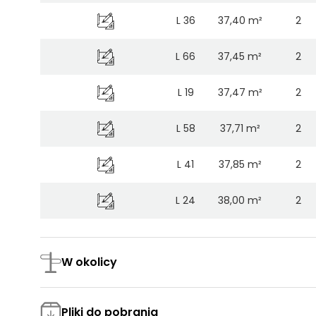
L 36
37,40 m²
2
L 66
37,45 m²
2
L 19
37,47 m²
2
L 58
37,71 m²
2
L 41
37,85 m²
2
L 24
38,00 m²
2
L 59
38,00 m²
2
W okolicy
L 60
38,03 m²
2
L 42
38,14 m²
2
Pliki do pobrania