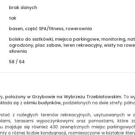
brak danych
tak
basen, część SPA/fitness, rowerownia
boisko do siatkówki, miejsca parkingowe, monitoring, nat
ogrodzony, plac zabaw, teren rekreacyjny, wiaty na rowe
siłownia
58 /
64
wy
, położony w Grzybowie na Wybrzeżu Trzebiatowskim.
To wy
kłada się z
ośmiu budynków,
podzielonych na dwie strefy: półn
tać z rozległych terenów rekreacyjnych, usytuowanych w o
golami, tarasami wypoczynkowymi oraz pomostami, które z
tu znajduje się również 430 zewnętrznych miejsc parkingowyc
y o różnej liczbie kondygnacji, rozmieszczone w kształcie liter