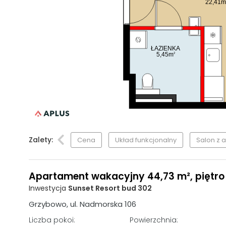
22,41m
ŁAZIENKA
5,45m
2
Zalety:
Cena
Układ funkcjonalny
Salon z
Apartament wakacyjny 44,73 m², piętro 1,
Inwestycja
Sunset Resort bud 302
Grzybowo, ul. Nadmorska 106
Liczba pokoi:
Powierzchnia: