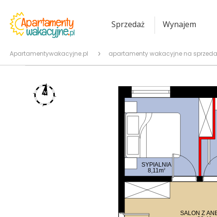
Sprzedaż
Wynajem
Apartamentywakacyjne.pl
apartamenty wakacyjne na sprzeda
SYPIALNIA
8,11m
2
SALON Z AN