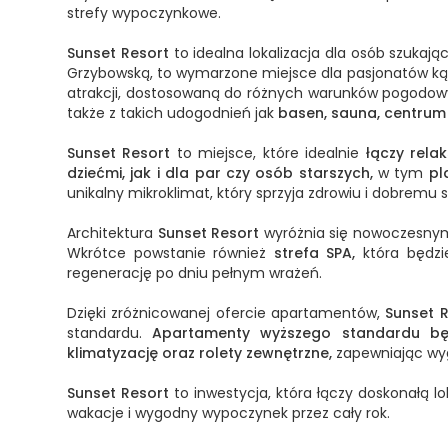
strefy wypoczynkowe.
Sunset Resort
to idealna lokalizacja dla osób szuka
Grzybowską, to wymarzone miejsce dla pasjonatów kąp
atrakcji, dostosowaną do różnych warunków pogodow
także z takich udogodnień jak
basen, sauna, centrum f
Sunset Resort
to miejsce, które idealnie
łączy rela
dziećmi, jak i dla par czy osób starszych,
w tym
pl
unikalny mikroklimat, który sprzyja zdrowiu i dobremu
Architektura
Sunset Resort
wyróżnia się nowoczesnym 
Wkrótce powstanie również
strefa SPA,
która będz
regenerację po dniu pełnym wrażeń.
Dzięki zróżnicowanej ofercie apartamentów,
Sunset 
standardu.
Apartamenty wyższego standardu bę
klimatyzację oraz rolety zewnętrzne,
zapewniając wyg
Sunset Resort
to inwestycja, która łączy doskonałą l
wakacje i wygodny wypoczynek przez cały rok.