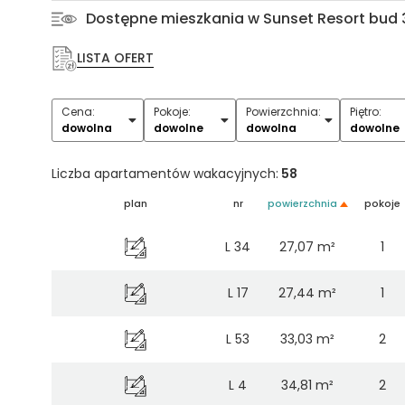
Dostępne mieszkania w Sunset Resort bud 
LISTA OFERT
Cena:
Pokoje:
Powierzchnia:
Piętro:
1
2
3
4
5+
dowolna
dowolne
dowolna
dowolne
Liczba apartamentów wakacyjnych:
58
plan
nr
powierzchnia
pokoje
L 34
27,07 m²
1
L 17
27,44 m²
1
L 53
33,03 m²
2
L 4
34,81 m²
2