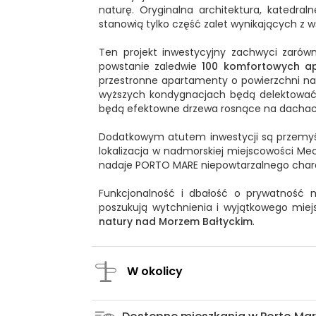
naturę. Oryginalna architektura, katedra
stanowią tylko część zalet wynikających z
Ten projekt inwestycyjny zachwyci zarów
powstanie zaledwie
100 komfortowych a
przestronne apartamenty o powierzchni na
wyższych kondygnacjach będą delektować 
będą efektowne drzewa rosnące na dacha
Dodatkowym atutem inwestycji są przemyśla
lokalizacja w nadmorskiej miejscowości Meche
nadaje PORTO MARE niepowtarzalnego chara
Funkcjonalność i dbałość o prywatność m
poszukują wytchnienia i wyjątkowego mie
natury nad Morzem Bałtyckim
.
W okolicy