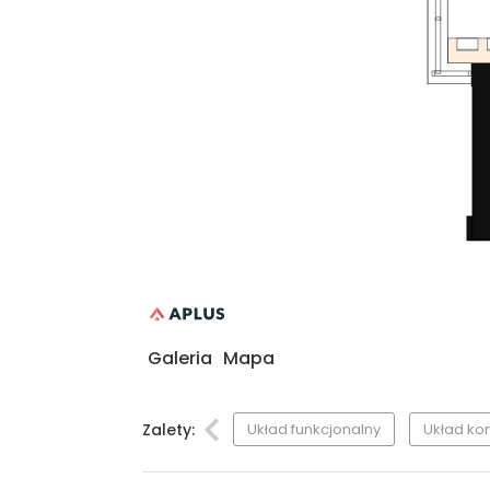
Galeria
Mapa
Zalety:
Układ funkcjonalny
Układ ko