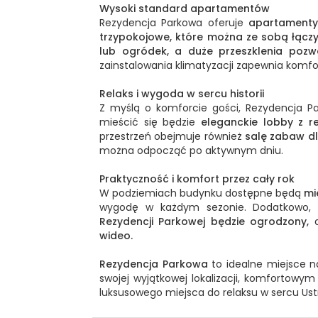
Wysoki standard apartamentów
Rezydencja Parkowa oferuje
apartamenty
trzypokojowe, które można ze sobą łączy
lub ogródek,
a duże przeszklenia pozw
zainstalowania klimatyzacji zapewnia komf
Relaks i wygoda w sercu historii
Z myślą o komforcie gości, Rezydencja P
mieścić się będzie
eleganckie lobby z re
przestrzeń obejmuje również
salę zabaw dl
można odpocząć po aktywnym dniu.
Praktyczność i komfort przez cały rok
W podziemiach budynku dostępne będą
mi
wygodę w każdym sezonie. Dodatkowo, 
Rezydencji Parkowej będzie ogrodzony,
a
wideo.
Rezydencja Parkowa
to idealne miejsce n
swojej wyjątkowej lokalizacji, komfortowy
luksusowego miejsca do relaksu w sercu Ust