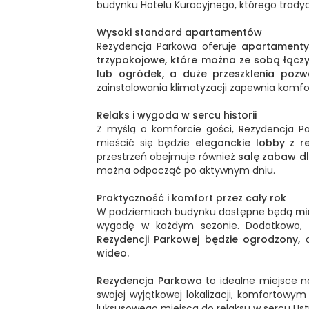
budynku Hotelu Kuracyjnego, którego trady
Wysoki standard apartamentów
Rezydencja Parkowa oferuje
apartamenty
trzypokojowe, które można ze sobą łączy
lub ogródek,
a duże przeszklenia pozw
zainstalowania klimatyzacji zapewnia komf
Relaks i wygoda w sercu historii
Z myślą o komforcie gości, Rezydencja P
mieścić się będzie
eleganckie lobby z re
przestrzeń obejmuje również
salę zabaw dl
można odpocząć po aktywnym dniu.
Praktyczność i komfort przez cały rok
W podziemiach budynku dostępne będą
mi
wygodę w każdym sezonie. Dodatkowo, 
Rezydencji Parkowej będzie ogrodzony,
a
wideo.
Rezydencja Parkowa
to idealne miejsce n
swojej wyjątkowej lokalizacji, komfortowy
luksusowego miejsca do relaksu w sercu Ust