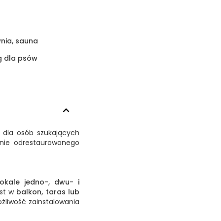
wnia, sauna
g dla psów
 dla osób szukających
enie odrestaurowanego
lokale jedno-, dwu- i
est w
balkon, taras lub
liwość zainstalowania