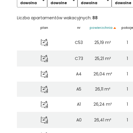
dowolna
dowolne
dowolna
dowolne
Liczba apartamentów wakacyjnych:
88
plan
nr
powierzchnia
pokoj
C53
25,19 m²
1
C73
25,21 m²
1
A4
26,04 m²
1
A5
26,11 m²
1
A1
26,24 m²
1
A0
26,41 m²
1