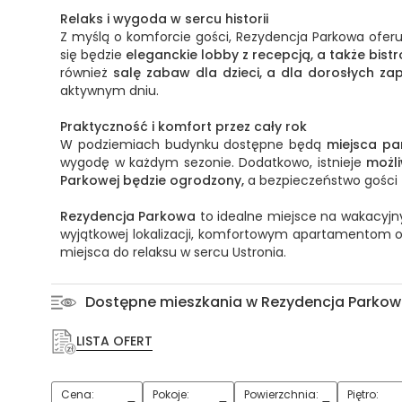
Relaks i wygoda w sercu historii
Z myślą o komforcie gości, Rezydencja Parkowa ofer
się będzie
eleganckie lobby z recepcją, a także bistr
również
salę zabaw dla dzieci, a dla dorosłych z
aktywnym dniu.
Praktyczność i komfort przez cały rok
W podziemiach budynku dostępne będą
miejsca pa
wygodę w każdym sezonie. Dodatkowo, istnieje
możl
Parkowej będzie ogrodzony,
a bezpieczeństwo gości
Rezydencja Parkowa
to idealne miejsce na wakacyjn
wyjątkowej lokalizacji, komfortowym apartamentom or
miejsca do relaksu w sercu Ustronia.
Dostępne mieszkania w Rezydencja Parkow
LISTA OFERT
Cena:
Pokoje:
Powierzchnia:
Piętro:
1
2
3
4
5+