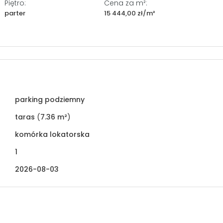
Piętro:
Cena za m²:
parter
15 444,00 zł/m²
parking podziemny
taras
(
7.36 m²
)
komórka lokatorska
1
2026-08-03