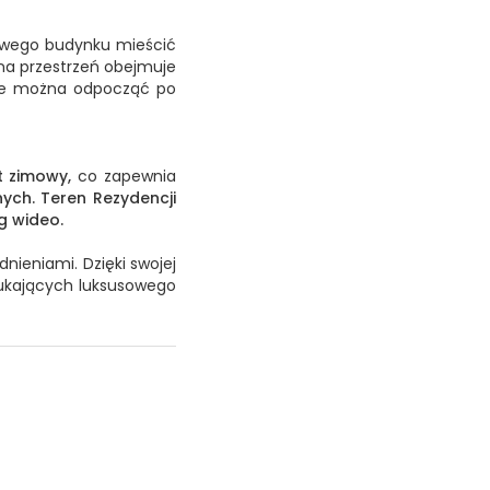
kowego budynku mieścić
na przestrzeń obejmuje
e można odpocząć po
t zimowy,
co zapewnia
ych.
Teren Rezydencji
g wideo.
ieniami. Dzięki swojej
zukających luksusowego