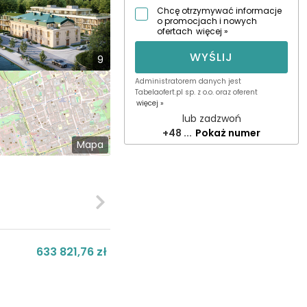
Chcę otrzymywać informacje
o promocjach i nowych
ofertach
więcej »
WYŚLIJ
9
Administratorem danych jest
Tabelaofert.pl sp. z o.o. oraz oferent
więcej »
lub zadzwoń
+48 ...
Pokaż numer
Mapa
633 821,76 zł