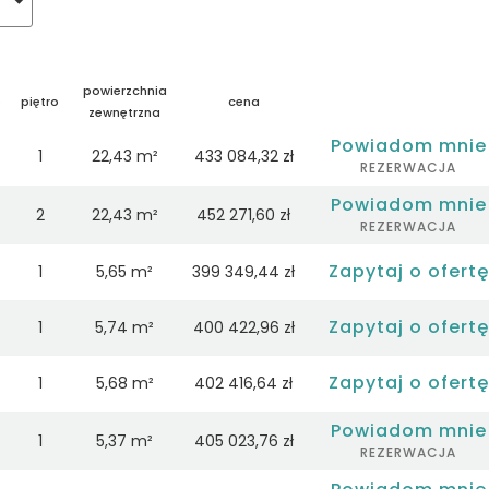
powierzchnia
e
piętro
cena
zewnętrzna
Powiadom mnie
1
22,43 m²
433 084,32 zł
REZERWACJA
Powiadom mnie
2
22,43 m²
452 271,60 zł
REZERWACJA
Zapytaj o ofertę
1
5,65 m²
399 349,44 zł
Zapytaj o ofertę
1
5,74 m²
400 422,96 zł
Zapytaj o ofertę
1
5,68 m²
402 416,64 zł
Powiadom mnie
1
5,37 m²
405 023,76 zł
REZERWACJA