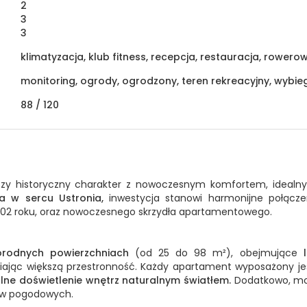
2
3
3
klimatyzacja, klub fitness, recepcja, restauracja, rowero
monitoring, ogrody, ogrodzony, teren rekreacyjny, wybie
88 /
120
ączy historyczny charakter z nowoczesnym komfortem, idealny
a w sercu Ustronia,
inwestycja stanowi harmonijne połącz
1802 roku, oraz nowoczesnego skrzydła apartamentowego.
rodnych powierzchniach
(od 25 do 98 m²), obejmujące
ając większą przestronność. Każdy apartament wyposażony j
lne doświetlenie wnętrz naturalnym światłem.
Dodatkowo, moż
ków pogodowych.