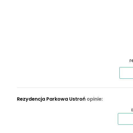
C42
35,17 m²
2
C64
35,63 m²
2
C84
35,63 m²
2
C44
35,65 m²
2
r
A18
36,76 m²
2
D88
36,91 m²
1
Rezydencja Parkowa Ustroń
opinie:
D97
36,91 m²
1
A10
37,84 m²
2