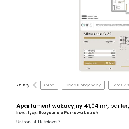
Zalety:
Cena
Układ funkcjonalny
Taras
7,
Apartament wakacyjny 41,04 m², parter,
Inwestycja
Rezydencja Parkowa Ustroń
Ustroń, ul. Hutnicza 7