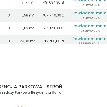
Powiadom mnie
1
7,17 m²
491 634,36 zł
REZERWACJA
Powiadom mnie
3
15,58 m²
707 740,00 zł
REZERWACJA
Powiadom mnie
3
15,82 m²
714 120,00 zł
REZERWACJA
Powiadom mnie
3
24,98 m²
716 760,00 zł
REZERWACJA
Powiadom mnie
3
28,07 m²
719 180,00 zł
REZERWACJA
Powiadom mnie
3
15,82 m²
720 060,00 zł
REZERWACJA
Powiadom mnie
3
15,82 m²
722 480,00 zł
REZERWACJA
DENCJA PARKOWA USTROŃ
Zapytaj o ofertę
2
4,97 m²
573 226,20 zł
przedaży Parkowa Rezydencja Ustroń
Zapytaj o ofertę
1
4,97 m²
536 037,50 zł