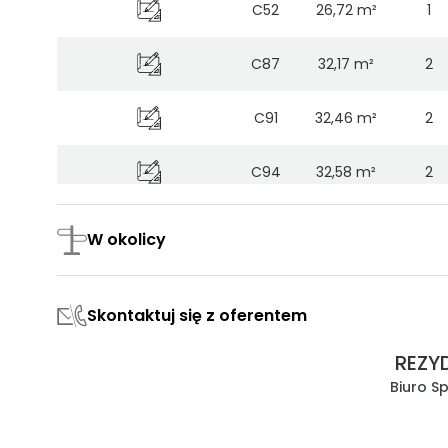
C52
26,72 m²
1
C87
32,17 m²
2
C91
32,46 m²
2
C94
32,58 m²
2
C88
32,69 m²
2
W okolicy
C92
32,73 m²
2
Skontaktuj się z oferentem
C90
32,84 m²
2
REZY
C82
35,15 m²
2
Biuro S
C62
35,15 m²
2