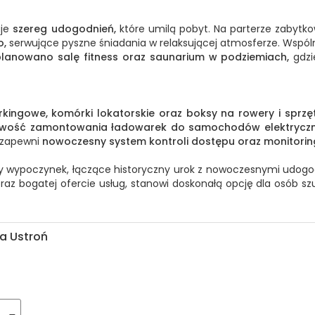
uje
szereg udogodnień,
które umilą pobyt. Na parterze zabyt
o,
serwujące pyszne śniadania w relaksującej atmosferze. Wspól
aplanowano salę fitness oraz saunarium w podziemiach,
gdzi
rkingowe, komórki lokatorskie oraz boksy na rowery i sprzę
iwość zamontowania ładowarek do samochodów elektryczn
 zapewni
nowoczesny system kontroli dostępu oraz monitorin
y wypoczynek, łączące historyczny urok z nowoczesnymi udogodn
az bogatej ofercie usług, stanowi doskonałą opcję dla osób s
a Ustroń