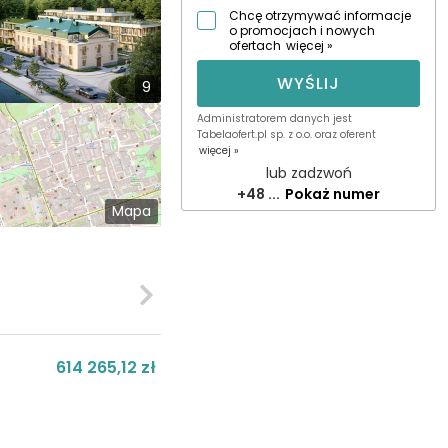
Chcę otrzymywać informacje
o promocjach i nowych
ofertach
więcej »
WYŚLIJ
9
Administratorem danych jest
Tabelaofert.pl sp. z o.o. oraz oferent
więcej »
lub zadzwoń
+48 ...
Pokaż numer
Mapa
614 265,12 zł