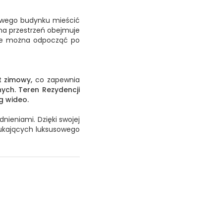
kowego budynku mieścić
na przestrzeń obejmuje
e można odpocząć po
t zimowy,
co zapewnia
ych.
Teren Rezydencji
g wideo.
ieniami. Dzięki swojej
zukających luksusowego