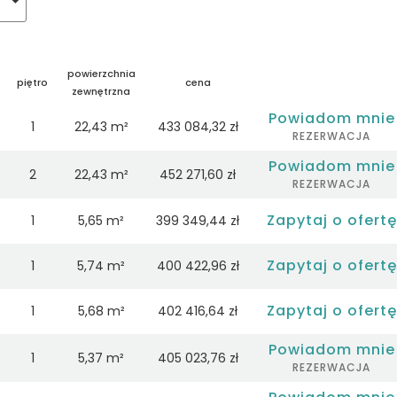
powierzchnia
e
piętro
cena
zewnętrzna
Powiadom mnie
1
22,43 m²
433 084,32 zł
REZERWACJA
Powiadom mnie
2
22,43 m²
452 271,60 zł
REZERWACJA
Zapytaj o ofertę
1
5,65 m²
399 349,44 zł
Zapytaj o ofertę
1
5,74 m²
400 422,96 zł
Zapytaj o ofertę
1
5,68 m²
402 416,64 zł
Powiadom mnie
1
5,37 m²
405 023,76 zł
REZERWACJA