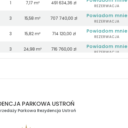
Powiadom mnie
1
7,17 m²
491 634,36 zł
REZERWACJA
Powiadom mnie
3
15,58 m²
707 740,00 zł
REZERWACJA
Powiadom mnie
3
15,82 m²
714 120,00 zł
REZERWACJA
Powiadom mnie
3
24,98 m²
716 760,00 zł
REZERWACJA
Powiadom mnie
3
28,07 m²
719 180,00 zł
REZERWACJA
Powiadom mnie
3
15,82 m²
720 060,00 zł
REZERWACJA
Powiadom mnie
3
15,82 m²
722 480,00 zł
REZERWACJA
DENCJA PARKOWA USTROŃ
Zapytaj o ofertę
2
4,97 m²
573 226,20 zł
przedaży Parkowa Rezydencja Ustroń
Zapytaj o ofertę
1
4,97 m²
536 037,50 zł