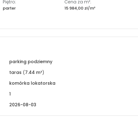
Piętro:
Cena za m²:
parter
15 984,00 zł/m²
parking podziemny
taras
(
7.44 m²
)
komórka lokatorska
1
2026-08-03