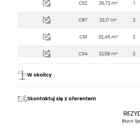
C52
26,72 m²
1
C87
32,17 m²
2
C91
32,46 m²
2
C94
32,58 m²
2
C88
32,69 m²
2
W okolicy
C92
32,73 m²
2
Skontaktuj się z oferentem
C90
32,84 m²
2
REZY
C82
35,15 m²
2
Biuro S
C62
35,15 m²
2