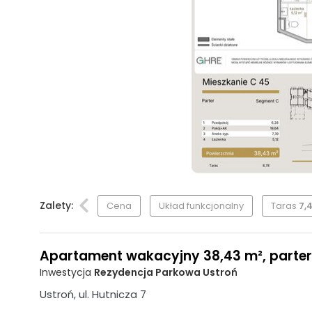
Zalety:
Cena
Układ funkcjonalny
Taras
7,
Apartament wakacyjny 38,43 m², parter,
Inwestycja
Rezydencja Parkowa Ustroń
Ustroń, ul. Hutnicza 7