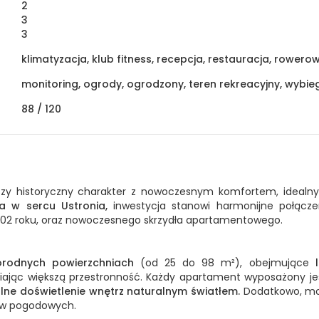
2
3
3
klimatyzacja, klub fitness, recepcja, restauracja, rowero
monitoring, ogrody, ogrodzony, teren rekreacyjny, wybie
88 /
120
ączy historyczny charakter z nowoczesnym komfortem, idealny
a w sercu Ustronia,
inwestycja stanowi harmonijne połącz
1802 roku, oraz nowoczesnego skrzydła apartamentowego.
rodnych powierzchniach
(od 25 do 98 m²), obejmujące
ając większą przestronność. Każdy apartament wyposażony j
lne doświetlenie wnętrz naturalnym światłem.
Dodatkowo, moż
ków pogodowych.