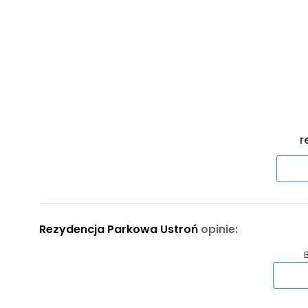
C42
35,17 m²
2
C64
35,63 m²
2
C84
35,63 m²
2
C44
35,65 m²
2
r
A18
36,76 m²
2
D88
36,91 m²
1
Rezydencja Parkowa Ustroń
opinie:
D97
36,91 m²
1
A10
37,84 m²
2