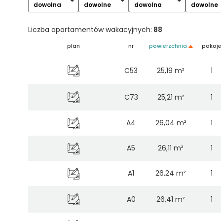
dowolna
dowolne
dowolna
dowolne
Liczba apartamentów wakacyjnych:
88
plan
nr
powierzchnia
pokoj
C53
25,19 m²
1
C73
25,21 m²
1
A4
26,04 m²
1
A5
26,11 m²
1
A1
26,24 m²
1
A0
26,41 m²
1