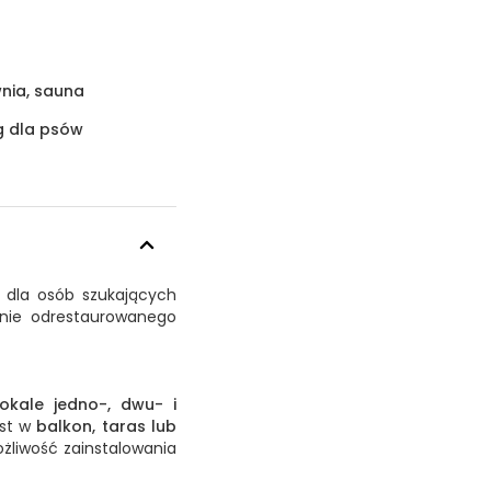
wnia, sauna
g dla psów
 dla osób szukających
enie odrestaurowanego
lokale jedno-, dwu- i
est w
balkon, taras lub
liwość zainstalowania