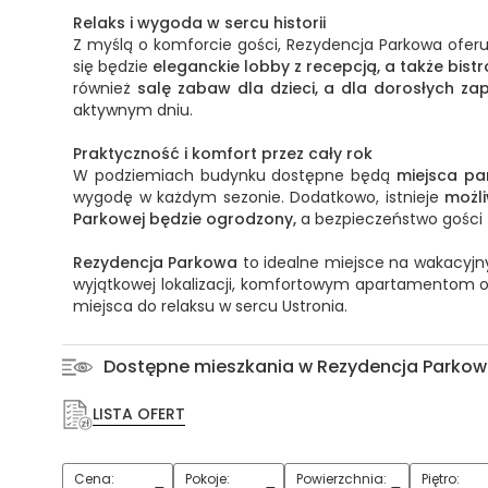
Relaks i wygoda w sercu historii
Z myślą o komforcie gości, Rezydencja Parkowa ofer
się będzie
eleganckie lobby z recepcją, a także bistr
również
salę zabaw dla dzieci, a dla dorosłych z
aktywnym dniu.
Praktyczność i komfort przez cały rok
W podziemiach budynku dostępne będą
miejsca pa
wygodę w każdym sezonie. Dodatkowo, istnieje
możl
Parkowej będzie ogrodzony,
a bezpieczeństwo gości
Rezydencja Parkowa
to idealne miejsce na wakacyjn
wyjątkowej lokalizacji, komfortowym apartamentom or
miejsca do relaksu w sercu Ustronia.
Dostępne mieszkania w Rezydencja Parkow
LISTA OFERT
Cena:
Pokoje:
Powierzchnia:
Piętro:
1
2
3
4
5+