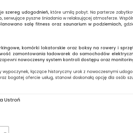
uje
szereg udogodnień,
które umilą pobyt. Na parterze zabyt
o,
serwujące pyszne śniadania w relaksującej atmosferze. Wspól
aplanowano salę fitness oraz saunarium w podziemiach,
gdzi
rkingowe, komórki lokatorskie oraz boksy na rowery i sprzę
iwość zamontowania ładowarek do samochodów elektryczn
 zapewni
nowoczesny system kontroli dostępu oraz monitorin
y wypoczynek, łączące historyczny urok z nowoczesnymi udogodn
az bogatej ofercie usług, stanowi doskonałą opcję dla osób s
a Ustroń