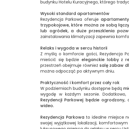
budynku Hotelu Kuracyjnego, którego trady
Wysoki standard apartamentów
Rezydencja Parkowa oferuje
apartamenty
trzypokojowe, które można ze sobą łączy
lub ogródek,
a duże przeszklenia pozw
zainstalowania klimatyzacji zapewnia komf
Relaks i wygoda w sercu historii
Z myślą o komforcie gości, Rezydencja P
mieścić się będzie
eleganckie lobby z re
przestrzeń obejmuje również
salę zabaw dl
można odpocząć po aktywnym dniu.
Praktyczność i komfort przez cały rok
W podziemiach budynku dostępne będą
mi
wygodę w każdym sezonie. Dodatkowo, 
Rezydencji Parkowej będzie ogrodzony,
a
wideo.
Rezydencja Parkowa
to idealne miejsce n
swojej wyjątkowej lokalizacji, komfortowy
luksusowego miejsca do relaksu w sercu Ust