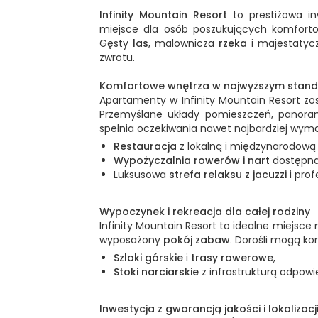
Infinity Mountain Resort
to prestiżowa in
miejsce dla osób poszukujących komfort
Gęsty
las
, malownicza
rzeka
i majestaty
zwrotu.
Komfortowe wnętrza w najwyższym stand
Apartamenty w Infinity Mountain Resort zo
Przemyślane układy pomieszczeń, panorami
spełnia oczekiwania nawet najbardziej wyma
Restauracja
z lokalną i międzynarodową
Wypożyczalnia rowerów i nart
dostępna 
Luksusowa
strefa relaksu z jacuzzi
i pro
Wypoczynek i rekreacja dla całej rodziny
Infinity Mountain Resort to idealne miejsc
wyposażony
pokój zabaw
. Dorośli mogą ko
Szlaki górskie
i
trasy rowerowe
,
Stoki narciarskie
z infrastrukturą odpow
Inwestycja z gwarancją jakości i lokalizacj