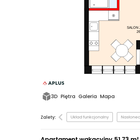
SALON 
2
3D
Piętra
Galeria
Mapa
Zalety:
Układ funkcjonalny
Nasłonec
Apartament wakacyjny 51,73 m², p