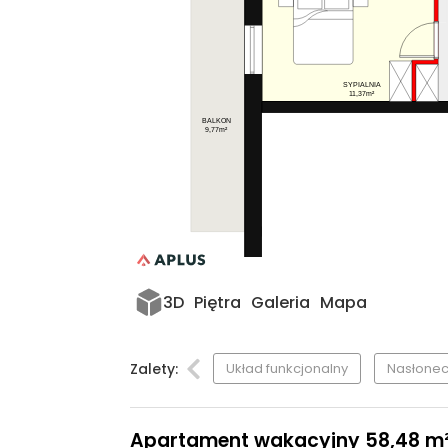
SYPIALNIA
11,37m²
BALKON
9,77m²
3D
Piętra
Galeria
Mapa
Zalety:
Układ funkcjonalny
Nasłonec
Apartament wakacyjny 58,48 m², p