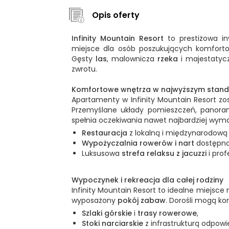
Opis oferty
Infinity Mountain Resort
to prestiżowa in
miejsce dla osób poszukujących komfort
Gęsty
las
, malownicza
rzeka
i majestaty
zwrotu.
Komfortowe wnętrza w najwyższym stand
Apartamenty w Infinity Mountain Resort zo
Przemyślane układy pomieszczeń, panorami
spełnia oczekiwania nawet najbardziej wyma
Restauracja
z lokalną i międzynarodową
Wypożyczalnia rowerów i nart
dostępna 
Luksusowa
strefa relaksu z jacuzzi
i pro
Wypoczynek i rekreacja dla całej rodziny
Infinity Mountain Resort to idealne miejsc
wyposażony
pokój zabaw
. Dorośli mogą ko
Szlaki górskie
i
trasy rowerowe
,
Stoki narciarskie
z infrastrukturą odpow