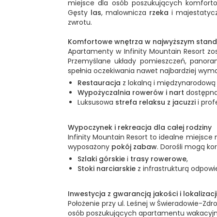
miejsce dla osób poszukujących komfort
Gęsty
las
, malownicza
rzeka
i majestaty
zwrotu.
Komfortowe wnętrza w najwyższym stand
Apartamenty w Infinity Mountain Resort zo
Przemyślane układy pomieszczeń, panorami
spełnia oczekiwania nawet najbardziej wyma
Restauracja
z lokalną i międzynarodową
Wypożyczalnia rowerów i nart
dostępna 
Luksusowa
strefa relaksu z jacuzzi
i pro
Wypoczynek i rekreacja dla całej rodziny
Infinity Mountain Resort to idealne miejsc
wyposażony
pokój zabaw
. Dorośli mogą ko
Szlaki górskie
i
trasy rowerowe
,
Stoki narciarskie
z infrastrukturą odpow
Inwestycja z gwarancją jakości i lokalizacj
Położenie przy ul. Leśnej w Świeradowie-Zdr
osób poszukujących apartamentu wakacyjn