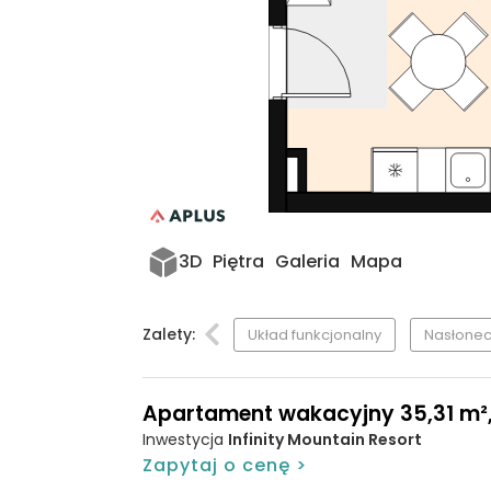
3D
Piętra
Galeria
Mapa
Zalety:
Układ funkcjonalny
Nasłonec
Apartament wakacyjny 35,31 m², p
Inwestycja
Infinity Mountain Resort
Zapytaj o cenę >