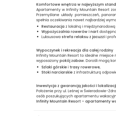
Komfortowe wnętrza w najwyższym stand
Apartamenty w Infinity Mountain Resort zo
Przemyślane układy pomieszczeń, panorami
spełnia oczekiwania nawet najbardziej wyma
Restauracja
z lokalną i międzynarodową
Wypożyczalnia rowerów i nart
dostępna 
Luksusowa
strefa relaksu z jacuzzi
i pro
Wypoczynek i rekreacja dla całej rodziny
Infinity Mountain Resort to idealne miejsc
wyposażony
pokój zabaw
. Dorośli mogą ko
Szlaki górskie
i
trasy rowerowe
,
Stoki narciarskie
z infrastrukturą odpow
Inwestycja z gwarancją jakości i lokalizacj
Położenie przy ul. Leśnej w Świeradowie-Zdr
osób poszukujących apartamentu wakacyjn
Infinity Mountain Resort – apartamenty wa