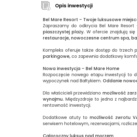
Opis inwestycji
Bel Mare Resort – Twoje luksusowe miejs
Zapraszamy do odkrycia Bel Mare Resort 
piaszczystej plaży.
W ofercie znajdują si
restauracje, nowoczesne centrum spa, basen
Kompleks oferuje także dostęp do trzech 
parkingowe,
co zapewnia dodatkowy komfo
Nowa inwestycja – Bel Mare Home
Rozpoczęcie nowego etapu inwestycji to d
wypoczynek nad Bałtykiem.
Oddanie nowoc
Dla właścicieli przewidziano
możliwość zarz
wynajmu.
Międzyzdroje to jedna z najbardz
rentowność inwestycji.
Dodatkowe atuty to
możliwość zwrotu VA
serwisem hotelowym, rezerwacjami, rozlicz
Całoroczny luksus nad morzem