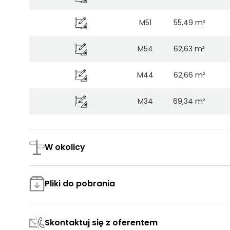
M51
55,49 m²
M54
62,63 m²
M44
62,66 m²
M34
69,34 m²
M26
69,59 m²
W okolicy
M17
69,85 m²
M58
76,40 m²
Pliki do pobrania
M50
76,54 m²
Skontaktuj się z oferentem