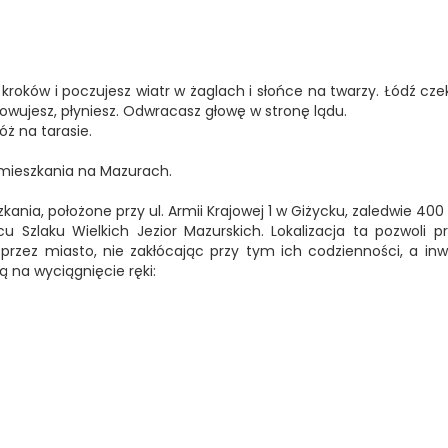
a kroków i poczujesz wiatr w żaglach i słońce na twarzy. Łódź czek
owujesz, płyniesz. Odwracasz głowę w stronę lądu.
 na tarasie.
 mieszkania na Mazurach.
a, położone przy ul. Armii Krajowej 1 w Giżycku, zaledwie 400 
 Szlaku Wielkich Jezior Mazurskich. Lokalizacja ta pozwoli
rzez miasto, nie zakłócając przy tym ich codzienności, a i
ą na wyciągnięcie ręki: