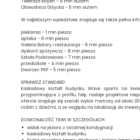
Twierdza Boyen - 6 min autem
Obwodnica Giżycka - 5 min autem
W najbliższym sąsiedztwie znajduje się także pełna in
piekarnia - 1 min pieszo
apteka - 6 min pieszo
Galeria Batory i restauracja - 6 min pieszo
dyskont spożywczy - 8 min pieszo
Szkoła Podstawowa - 7 min pieszo
przedszkole - 4 min pieszo
Dworzec PKP - 5 min pieszo
SPRAWDŹ STANDARD
Kaskadowy kształt budynku Wave oparto na kwadr
przypominające z profilu falę, nadaje projektowi nie
ofercie znajduje się szeroki wybór metraży od około 30
rodzin z dziećmi, a ze względu na lokalizację do inwesty
DOSKONAŁOŚĆ TKWI W SZCZEGÓŁACH:
widok na jezioro z ostatniej kondygnacji
kaskadowy kształt budynku
liczne prywatne tarasy dachowe i zielone tarasy pa