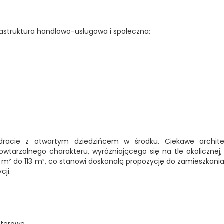
frastruktura handlowo-usługowa i społeczna:
acie z otwartym dziedzińcem w środku. Ciekawe architek
powtarzalnego charakteru, wyróżniającego się na tle okolicznej
 m² do 113 m², co stanowi doskonałą propozycję do zamieszkania z
cji.
rterowe