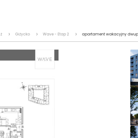
ż
Giżycko
Wave - Etap 2
apartament wakacyjny dwupo