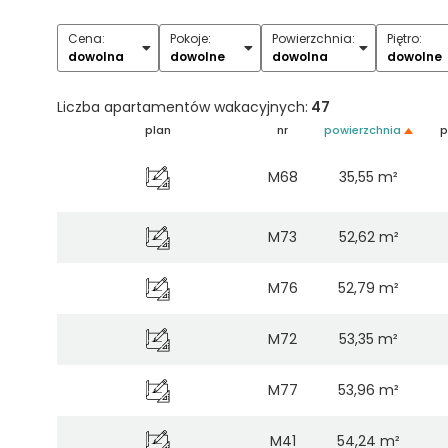
Cena:
Pokoje:
Powierzchnia:
Piętro:
1
2
3
4
5+
dowolna
dowolne
dowolna
dowolne
Liczba apartamentów wakacyjnych:
47
plan
nr
powierzchnia
p
M68
35,55 m²
M73
52,62 m²
M76
52,79 m²
M72
53,35 m²
M77
53,96 m²
M41
54,24 m²