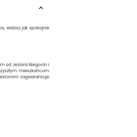
a, widzisz jak spokojnie
m od Jeziora Niegocin i
 przyszłym mieszkańcom
nwestorom zagwarantuje