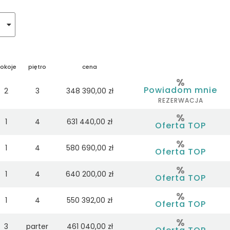
okoje
piętro
cena
Powiadom mnie
2
3
348 390,00 zł
REZERWACJA
1
4
631 440,00 zł
Oferta TOP
1
4
580 690,00 zł
Oferta TOP
1
4
640 200,00 zł
Oferta TOP
1
4
550 392,00 zł
Oferta TOP
3
parter
461 040,00 zł