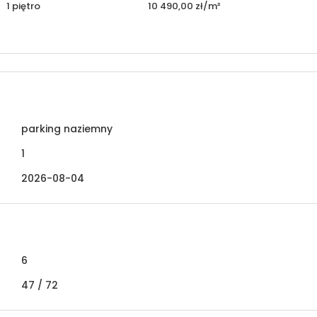
1 piętro
10 490,00 zł/m²
parking naziemny
1
2026-08-04
6
47 /
72