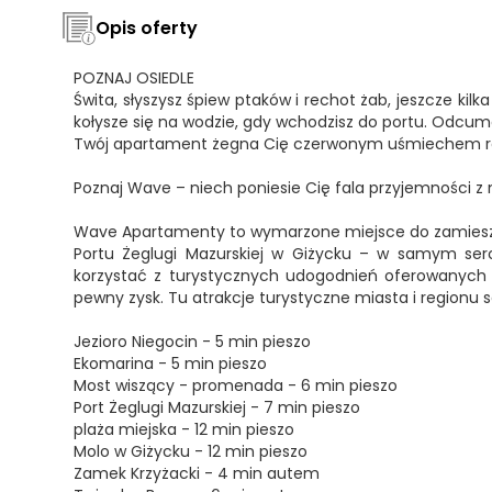
Opis oferty
POZNAJ OSIEDLE
Świta, słyszysz śpiew ptaków i rechot żab, jeszcze kilk
kołysze się na wodzie, gdy wchodzisz do portu. Odcum
Twój apartament żegna Cię czerwonym uśmiechem róż
Poznaj Wave – niech poniesie Cię fala przyjemności z
Wave Apartamenty to wymarzone miejsce do zamieszkani
Portu Żeglugi Mazurskiej w Giżycku – w samym sercu
korzystać z turystycznych udogodnień oferowanych p
pewny zysk. Tu atrakcje turystyczne miasta i regionu s
Jezioro Niegocin - 5 min pieszo
Ekomarina - 5 min pieszo
Most wiszący - promenada - 6 min pieszo
Port Żeglugi Mazurskiej - 7 min pieszo
plaża miejska - 12 min pieszo
Molo w Giżycku - 12 min pieszo
Zamek Krzyżacki - 4 min autem