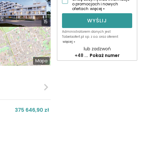
o promocjach i nowych
ofertach
więcej »
WYŚLIJ
15
Administratorem danych jest
Tabelaofert.pl sp. z o.o. oraz oferent
więcej »
lub zadzwoń
+48 ...
Pokaż numer
Mapa
375 646,90 zł