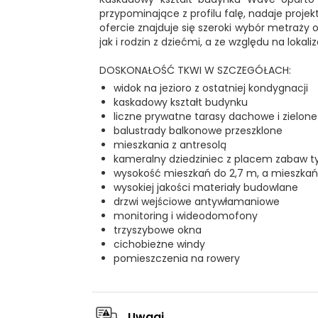
przypominające z profilu falę, nadaje proje
ofercie znajduje się szeroki wybór metraży 
jak i rodzin z dziećmi, a ze względu na lokali
DOSKONAŁOŚĆ TKWI W SZCZEGÓŁACH:
widok na jezioro z ostatniej kondygnacji
kaskadowy kształt budynku
liczne prywatne tarasy dachowe i zielon
balustrady balkonowe przeszklone
mieszkania z antresolą
kameralny dziedziniec z placem zabaw t
wysokość mieszkań do 2,7 m, a mieszkań 
wysokiej jakości materiały budowlane
drzwi wejściowe antywłamaniowe
monitoring i wideodomofony
trzyszybowe okna
cichobieżne windy
pomieszczenia na rowery
Uwagi