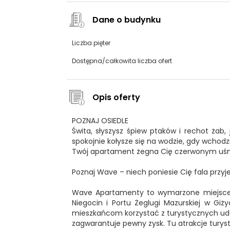
Dane o budynku
Liczba pięter
Dostępna/całkowita liczba ofert
Opis oferty
POZNAJ OSIEDLE
Świta, słyszysz śpiew ptaków i rechot żab, 
spokojnie kołysze się na wodzie, gdy wchod
Twój apartament żegna Cię czerwonym uśm
Poznaj Wave – niech poniesie Cię fala przy
Wave Apartamenty to wymarzone miejsce do
Niegocin i Portu Żeglugi Mazurskiej w Giż
mieszkańcom korzystać z turystycznych udo
zagwarantuje pewny zysk. Tu atrakcje turyst