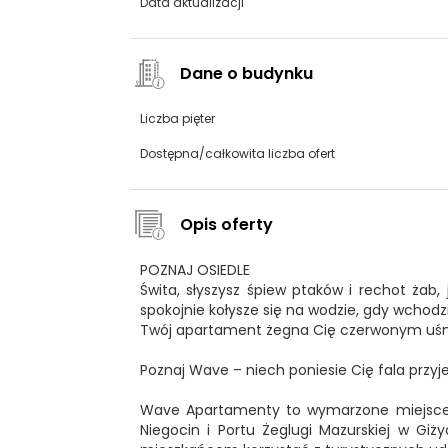
Data aktualizacji
Dane o budynku
Liczba pięter
Dostępna/całkowita liczba ofert
Opis oferty
POZNAJ OSIEDLE
Świta, słyszysz śpiew ptaków i rechot żab, 
spokojnie kołysze się na wodzie, gdy wchod
Twój apartament żegna Cię czerwonym uśm
Poznaj Wave – niech poniesie Cię fala przy
Wave Apartamenty to wymarzone miejsce do
Niegocin i Portu Żeglugi Mazurskiej w Giż