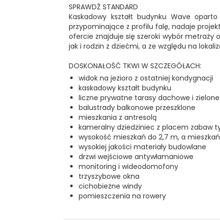
SPRAWDŹ STANDARD
Kaskadowy kształt budynku Wave oparto 
przypominające z profilu falę, nadaje proje
ofercie znajduje się szeroki wybór metraży 
jak i rodzin z dziećmi, a ze względu na lokali
DOSKONAŁOŚĆ TKWI W SZCZEGÓŁACH:
widok na jezioro z ostatniej kondygnacji
kaskadowy kształt budynku
liczne prywatne tarasy dachowe i zielon
balustrady balkonowe przeszklone
mieszkania z antresolą
kameralny dziedziniec z placem zabaw t
wysokość mieszkań do 2,7 m, a mieszkań 
wysokiej jakości materiały budowlane
drzwi wejściowe antywłamaniowe
monitoring i wideodomofony
trzyszybowe okna
cichobieżne windy
pomieszczenia na rowery