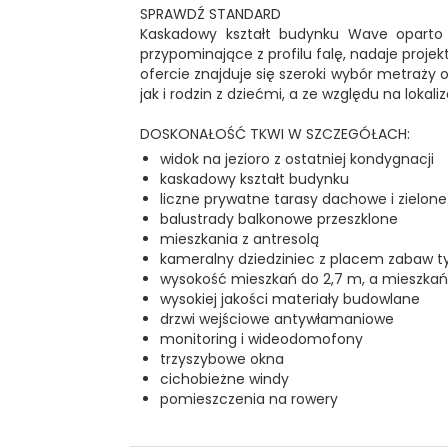
SPRAWDŹ STANDARD
Kaskadowy kształt budynku Wave oparto 
przypominające z profilu falę, nadaje proje
ofercie znajduje się szeroki wybór metraży 
jak i rodzin z dziećmi, a ze względu na lokali
DOSKONAŁOŚĆ TKWI W SZCZEGÓŁACH:
widok na jezioro z ostatniej kondygnacji
kaskadowy kształt budynku
liczne prywatne tarasy dachowe i zielon
balustrady balkonowe przeszklone
mieszkania z antresolą
kameralny dziedziniec z placem zabaw t
wysokość mieszkań do 2,7 m, a mieszkań 
wysokiej jakości materiały budowlane
drzwi wejściowe antywłamaniowe
monitoring i wideodomofony
trzyszybowe okna
cichobieżne windy
pomieszczenia na rowery