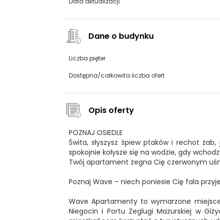
Data aktualizacji
Dane o budynku
Liczba pięter
Dostępna/całkowita liczba ofert
Opis oferty
POZNAJ OSIEDLE
Świta, słyszysz śpiew ptaków i rechot żab, 
spokojnie kołysze się na wodzie, gdy wchod
Twój apartament żegna Cię czerwonym uśm
Poznaj Wave – niech poniesie Cię fala przy
Wave Apartamenty to wymarzone miejsce do
Niegocin i Portu Żeglugi Mazurskiej w Giż