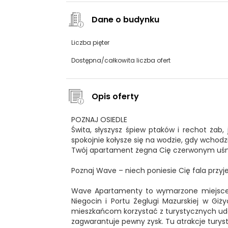
Dane o budynku
Liczba pięter
Dostępna/całkowita liczba ofert
Opis oferty
POZNAJ OSIEDLE
Świta, słyszysz śpiew ptaków i rechot żab, 
spokojnie kołysze się na wodzie, gdy wchod
Twój apartament żegna Cię czerwonym uśm
Poznaj Wave – niech poniesie Cię fala przy
Wave Apartamenty to wymarzone miejsce do
Niegocin i Portu Żeglugi Mazurskiej w Giż
mieszkańcom korzystać z turystycznych udo
zagwarantuje pewny zysk. Tu atrakcje turyst