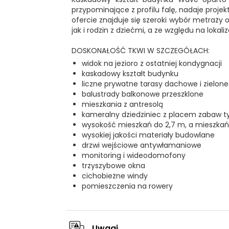
przypominające z profilu falę, nadaje proje
ofercie znajduje się szeroki wybór metraży 
jak i rodzin z dziećmi, a ze względu na lokali
DOSKONAŁOŚĆ TKWI W SZCZEGÓŁACH:
widok na jezioro z ostatniej kondygnacji
kaskadowy kształt budynku
liczne prywatne tarasy dachowe i zielon
balustrady balkonowe przeszklone
mieszkania z antresolą
kameralny dziedziniec z placem zabaw t
wysokość mieszkań do 2,7 m, a mieszkań 
wysokiej jakości materiały budowlane
drzwi wejściowe antywłamaniowe
monitoring i wideodomofony
trzyszybowe okna
cichobieżne windy
pomieszczenia na rowery
Uwagi