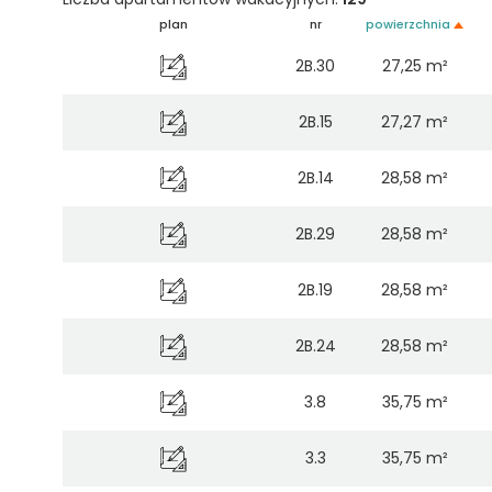
plan
nr
powierzchnia
2B.30
27,25 m²
2B.15
27,27 m²
2B.14
28,58 m²
2B.29
28,58 m²
2B.19
28,58 m²
2B.24
28,58 m²
3.8
35,75 m²
3.3
35,75 m²