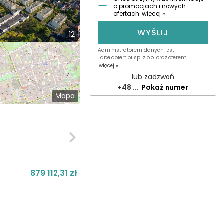
o promocjach i nowych
ofertach
więcej »
WYŚLIJ
12
Administratorem danych jest
Tabelaofert.pl sp. z o.o. oraz oferent
więcej »
lub zadzwoń
+48 ...
Pokaż numer
Mapa
879 112,31 zł