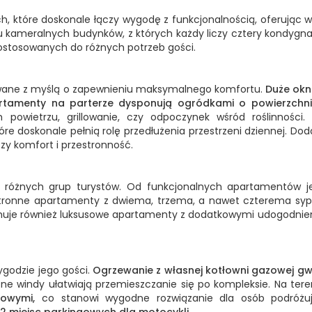
h, które doskonale łączy wygodę z funkcjonalnością, oferując
u kameralnych budynków, z których każdy liczy cztery kondygna
dostosowanych do różnych potrzeb gości.
towane z myślą o zapewnieniu maksymalnego komfortu.
Duże okn
rtamenty na parterze dysponują ogródkami o powierzchni
powietrzu, grillowanie, czy odpoczynek wśród roślinności.
óre doskonale pełnią rolę przedłużenia przestrzeni dziennej. D
szy komfort i przestronność.
y różnych grup turystów. Od funkcjonalnych apartamentów j
estronne apartamenty z dwiema, trzema, a nawet czterema sypia
ejmuje również luksusowe apartamenty z dodatkowymi udogodnien
godzie jego gości.
Ogrzewanie z własnej kotłowni gazowej gw
e windy ułatwiają przemieszczanie się po kompleksie. Na tereni
owymi,
co stanowi wygodne rozwiązanie dla osób podróż
2 miejsc parkingowych dla motocykli.