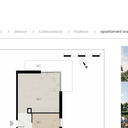
ż
Gliwice
Szobiszowice
Podlesie
apartament wak