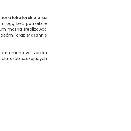
mórki lokatorskie oraz
re mogą być potrzebne
rym można zrealizować
dziećmi, oraz
starannie
apartamentów, szeroka
a dla osób szukających