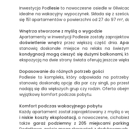
Inwestycja Po
dlesie
to nowoczesne osiedle w Gliwicac
idealne na wakacyjny wypoczynek. Składa się z sześci
się 151 apartamentów o powierzchni od 27 do 97 m², 
Wnętrza stworzone z myślą o wygodzie
Apartamenty w inwestycji Podlesie zostały zaprojek
doświetlenie wnętrz
przez większą część dnia.
Apa
stanowią doskonałe miejsce na relaks na świeżym 
kondygnacji mogą cieszyć się dużymi balkonami,
kt
ekspozycją na dwie strony świata oferują jeszcze więk
Dopasowanie do różnych potrzeb gości
Podlesie to kompleks, który odpowiada na potrzeb
stanowią doskonałą opcję dla par czy singli, po prz
nadają się dla większych grup czy rodzin. Oferta ob
wyjątkowy komfort podczas pobytu.
Komfort podczas wakacyjnego pobytu
Każdy apartament został zaprojektowany z myślą o wy
i niskie koszty eksploatacji,
a nowoczesne, cichobieżn
także
garaż podziemny z 205 miejscami parking
Dodatkowo, goście mogą skorzystać z dedykowanych