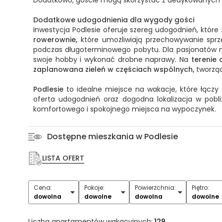
Dodatkowe udogodnienia dla wygody gości
Inwestycja Podlesie oferuje szereg udogodnień, któr
rowerownie,
które umożliwiają przechowywanie sprz
podczas długoterminowego pobytu. Dla pasjonatów 
swoje hobby i wykonać drobne naprawy. Na
terenie 
zaplanowana zieleń
w częściach wspólnych,
tworząc
Podlesie
to idealne miejsce na wakacje, które łącz
oferta udogodnień oraz dogodna lokalizacja w pobli
komfortowego i spokojnego miejsca na wypoczynek.
Dostępne mieszkania w Podlesie
LISTA OFERT
Cena:
Pokoje:
Powierzchnia:
Piętro:
1
2
3
4
5+
dowolna
dowolne
dowolna
dowolne
Liczba apartamentów wakacyjnych:
129