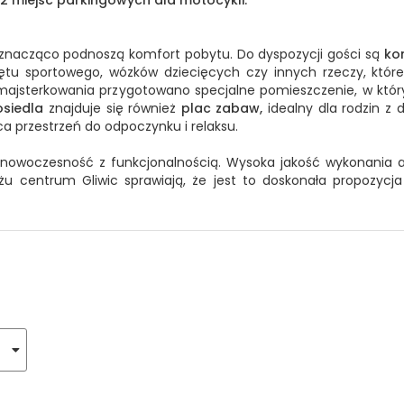
e znacząco podnoszą komfort pobytu. Do dyspozycji gości są
ko
ętu sportowego, wózków dziecięcych czy innych rzeczy, któ
majsterkowania przygotowano specjalne pomieszczenie, w któ
osiedla
znajduje się również
plac zabaw,
idealny dla rodzin z 
a przestrzeń do odpoczynku i relaksu.
y nowoczesność z funkcjonalnością. Wysoka jakość wykonania 
żu centrum Gliwic sprawiają, że jest to doskonała propozycj