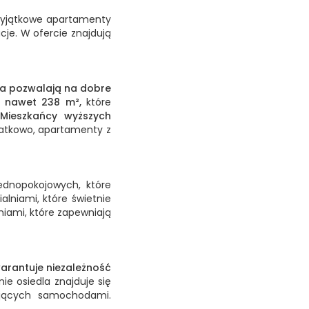
 wyjątkowe apartamenty
cje. W ofercie znajdują
a pozwalają na dobre
 nawet 238 m²,
które
Mieszkańcy wyższych
odatkowo, apartamenty z
ednopokojowych, które
lniami, które świetnie
iami, które zapewniają
arantuje niezależność
e osiedla znajduje się
ujących samochodami.